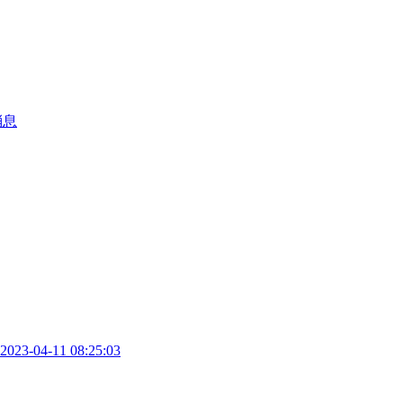
消息
2023-04-11 08:25:03