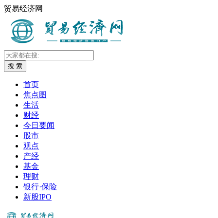
贸易经济网
搜 索
首页
焦点图
生活
财经
今日要闻
股市
观点
产经
基金
理财
银行·保险
新股IPO