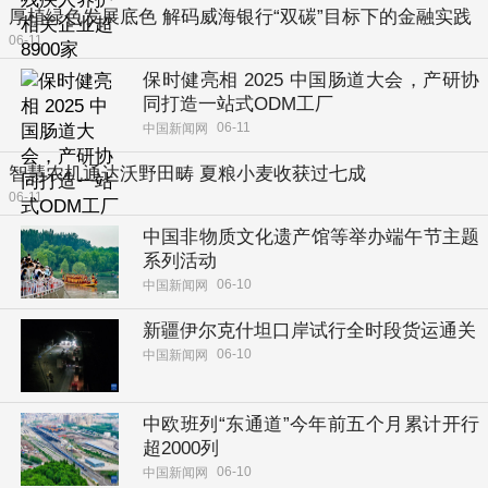
厚植绿色发展底色 解码威海银行“双碳”目标下的金融实践
06-11
保时健亮相 2025 中国肠道大会，产研协
同打造一站式ODM工厂
06-11
中国新闻网
智慧农机通达沃野田畴 夏粮小麦收获过七成
06-11
中国非物质文化遗产馆等举办端午节主题
系列活动
06-10
中国新闻网
新疆伊尔克什坦口岸试行全时段货运通关
06-10
中国新闻网
中欧班列“东通道”今年前五个月累计开行
超2000列
06-10
中国新闻网