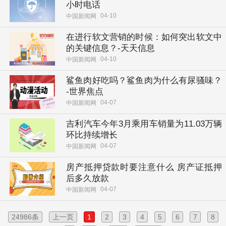
小时电话
04-10
中国新闻网
在进行软文营销的时候：如何突出软文中
的关键信息？-天天信息
04-10
中国新闻网
鲨鱼肉好吃吗？鲨鱼肉为什么有尿骚味？
-世界焦点
04-07
中国新闻网
吉利汽车今年3月乘用车销量为11.03万辆
环比持续增长
04-07
中国新闻网
房产抵押贷款时要注意什么 房产证抵押
后多久放款
04-07
中国新闻网
24986条
上一页
1
2
3
4
5
6
7
8