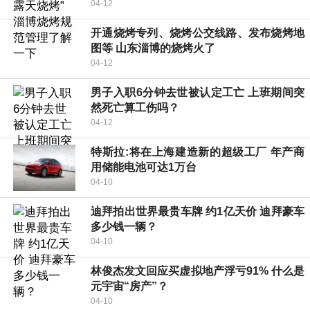
04-12
开通烧烤专列、烧烤公交线路、发布烧烤地
图等 山东淄博的烧烤火了
04-12
男子入职6分钟去世被认定工亡 上班期间突
然死亡算工伤吗？
04-12
特斯拉:将在上海建造新的超级工厂 年产商
用储能电池可达1万台
04-10
迪拜拍出世界最贵车牌 约1亿天价 迪拜豪车
多少钱一辆？
04-10
林俊杰发文回应买虚拟地产浮亏91% 什么是
元宇宙“房产”？
04-10