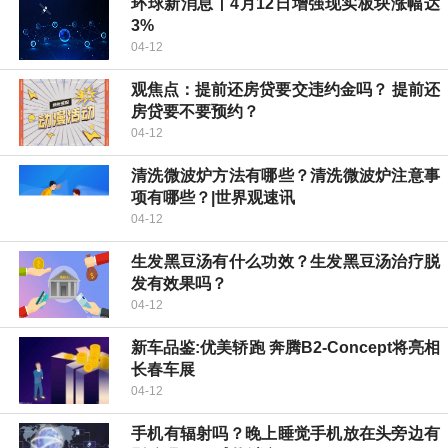
环球新消息丨4月12日增强现实板块涨幅达
3%
04-12
观焦点：提前还房贷要交违约金吗？ 提前还
房贷要不要预约？
04-12
清洗微波炉方法有哪些？清洗微波炉注意事
项有哪些？|世界观速讯
04-12
生发黑豆汤有什么功效？生发黑豆汤治疗脱
发有效果吗？
04-12
新车品鉴:优美轿跑 奔腾B2-Concept将亮相
长春车展
04-12
手机有辐射吗？晚上睡觉手机放在头旁边有