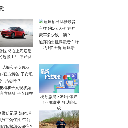
觉
迪拜拍出世界最贵车牌
约1亿天价 迪拜豪
斯拉:将在上海建造
的超级工厂 年产商
花梅和子女现状如
?官方解答 子女现在
税务总局:80%个体户
已不用缴税 可以降低
成