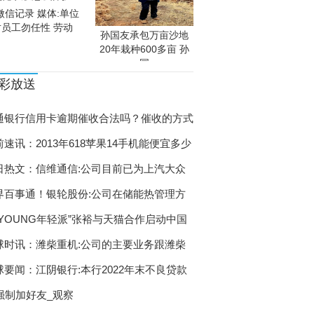
微信记录 媒体:单位
对员工勿任性 劳动
孙国友承包万亩沙地
20年栽种600多亩 孙
国
彩放送
通银行信用卡逾期催收合法吗？催收的方式
前速讯：2013年618苹果14手机能便宜多少
日热文：信维通信:公司目前已为上汽大众
界百事通！银轮股份:公司在储能热管理方
酒YOUNG年轻派”张裕与天猫合作启动中国
球时讯：潍柴重机:公司的主要业务跟潍柴
球要闻：江阴银行:本行2022年末不良贷款
q强制加好友_观察