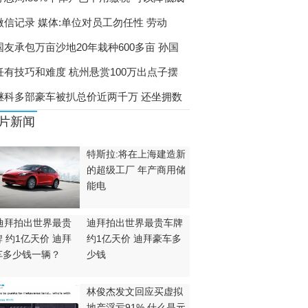
微信记录 媒体:单位对员工勿任性 劳动
国友承包万亩沙地20年栽种600多亩 孙国
饪有技巧和难度 杭州悬赏100万出点子摆
继科多部豪车被扒总价近两千万 还坐拥数
片新闻
特斯拉:将在上海建造新
的超级工厂 年产商用储
能电
迪拜拍出世界最贵车牌
约1亿天价 迪拜豪车多
少钱
林俊杰发文回应买虚拟
地产浮亏91% 什么是元