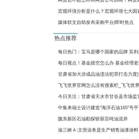
宏观环境分析是什么？宏观环境七大因
媒体软文自助发布采购平台|即时焦点
热点推荐
每日热门：宝马是哪个国家的品牌 宾
每日视点！基金踏空怎么办 基金经理
甘肃省加大涉成品油违法犯罪打击力度|
飞飞世界官网怎么没有搜索栏_飞飞世
今日关注：甘肃省天水市甘谷县市场监
中集来福士设计建造“海洋石油165”号
陇东新区石油勘探斩获百吨油流井
渝三峡Ａ:主营业务是生产销售油漆涂