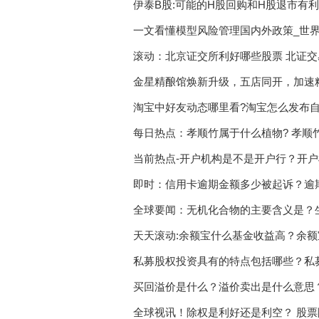
伊泰B股:可能的H股回购和H股退市有
一文看懂模型风险管理国内外政策_世
滚动：北京证交所利好哪些股票 北证
金星精酿馆焕新升级，五店同开，加速
淘宝中好友动态哪里看?淘宝怎么发布自
每日热点：​孝顺竹属于什么植物? 孝顺
当前热点-开户机构是不是开户行？开
即时：信用卡逾期金额多少被起诉？逾
全球要闻：无机化合物的主要含义是？
天天滚动:余额宝什么基金收益高？余
私募股权投资具有的特点包括哪些？私
买回溢价是什么？溢价卖出是什么意思？
全球视讯！除权是利好还是利空？ 股