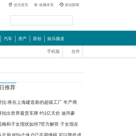
设为首页
收藏本页
滚动新闻
汽车
房产
原创
娱乐频道
手机版
合作
日推荐
斯拉:将在上海建造新的超级工厂 年产商
拜拍出世界最贵车牌 约1亿天价 迪拜豪
花梅和子女现状如何?官方解答 子女现在
务总局:80%个体户已不用缴税 可以降低成