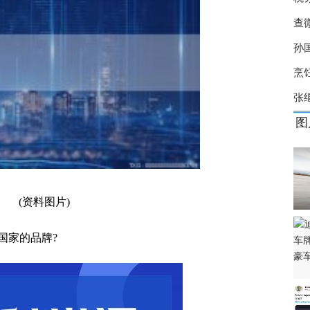
卖 张继科事情又爆猛料了？
查
 白糖价格创五年新高
孙
身而退 是一个严肃的公共法律事件？
烹
张
图
(资料图片)
国家
的品牌?