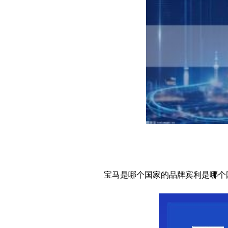
大量张继科周边被粉丝甩
全球糖市产量缩减预期等
媒体:张继科这次很难全
宝马是哪个
国家
的品牌宾利是哪个