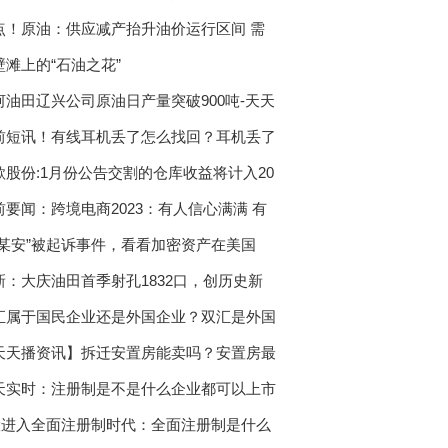
点！原油：供应减产抬升油价运行区间 需
壁滩上的“石油之花”
河油田辽兴公司原油日产量突破900吨-天天
前短讯！有线耳机丢了怎么找回？耳机丢了
歌股份:1月份公告交割的仓库收益将计入20
前要闻：跨境电商2023：有人信心满满 有
“某安”被起诉事件，看看加密资产在美国
新：大庆油田首季射孔1832口，创历史新
汇属于国民企业还是外国企业？双汇是外国
天天播资讯】拆迁安置房能卖吗？安置房最
天实时：注册制是不是什么企业都可以上市
股进入全面注册制时代：全面注册制是什么