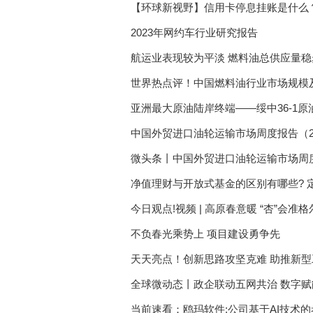
【环球新视野】信用卡停息挂账是什么
2023年网约车行业研究报告
航运业表现较为平淡 燃料油总供应量稳
世界热点评！中国燃料油行业市场规模
亚洲最大原油陆岸终端——绥中36-1原
滚动
中国外贸进口油轮运输市场周度报告（2023
微头条丨中国外贸进口油轮运输市场周度报告
净值理财与开放式基金的区别有哪些? 
今日观点!视频 | 高原春意暖 “杏”会准格
不负春光乘势上 项目建设勇争先
天天亮点！创新思路攻坚克难 助推新
全球微动态丨政企联动五网共治 数字
当前速看：鸥玛软件:公司基于AI技术