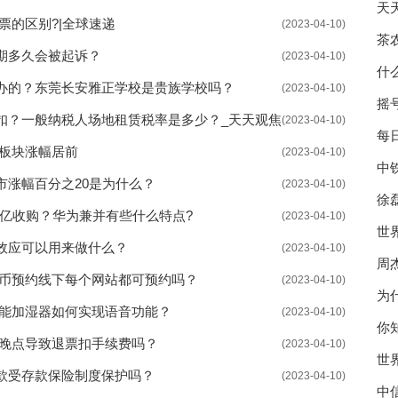
天
票的区别?|全球速递
(2023-04-10)
器
茶
期多久会被起诉？
(2023-04-10)
什
办的？东莞长安雅正学校是贵族学校吗？
(2023-04-10)
摇
扣？一般纳税人场地租赁税率是多少？_天天观焦
(2023-04-10)
每
店板块涨幅居前
(2023-04-10)
中
市涨幅百分之20是为什么？
(2023-04-10)
徐
1亿收购？华为兼并有些什么特点?
(2023-04-10)
世
效应可以用来做什么？
(2023-04-10)
周
念币预约线下每个网站都可预约吗？
(2023-04-10)
为
智能加湿器如何实现语音功能？
(2023-04-10)
你
车晚点导致退票扣手续费吗？
(2023-04-10)
世
款受存款保险制度保护吗？
(2023-04-10)
中