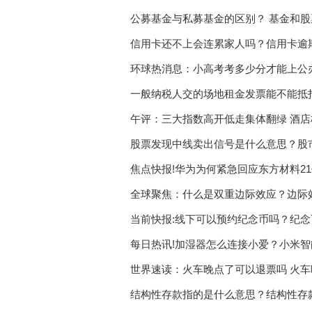
公募基金与私募基金的区别？ 基金和股
信用卡还不上会连累家人吗？信用卡逾
环球热消息：小高考考多少分才能上公
一般纳税人交的场地租金发票能不能抵
点
午评：三大指数高开低走集体翻绿 酒
股票发现中线卖出信号是什么意思？股
焦点快报!华为为何紧急回应东方材料2
全球聚焦：什么是双重边际效应？边际
当前快报:线下可以预约纪念币吗？纪
每日热讯!加湿器怎么连接小爱？小米
世界速读：火车晚点了可以退票吗 火
结构性存款指的是什么意思？结构性存