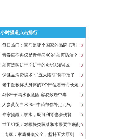
8小时频道点击排行
每日热门：宝马是哪个国家的品牌 宾利
0
青春痘不再仅是青年病40岁 如何防治？
0
如何选购饼干？饼干的4大认知误区
0
保健品消费骗术：“五大陷阱”你中招了
0
老中医教你从身体的7个部位看寿命长短
0
4种杯子喝水很危险 容易致癌中毒
0
人参黄芪白术 6种中药帮你补足元气
0
专家提醒：饮水，既可利肾也会伤肾
0
世卫组织：对根块类蔬菜和水果要彻底削
0
0
专家：家庭餐桌安全，坚持五大原则
0