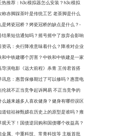
天热推荐：h3c模拟器怎么安装？h3c模拟
农称赤脚踩茶叶是传统工艺 老茶脚是什么
么是烤瓷冠桥？烤瓷冠桥的缺点是什么？-
号结果短信通知吗？摇号摇中了放弃会影响
日资讯：央行降准意味着什么？降准对企业
铁和中铁建哪个厉害？中铁和中铁建是一家
磊导演电影《远大前程》杀青 王传君首搭
界讯息：惠普保修期过了可以修吗？惠普电
杰伦就不正当竞争起诉网易 不正当竞争的
什么越来越多人喜欢健身？健身有哪些误区
知道钮祜禄甄嬛在历史上的原型是谁吗？雍
界观天下！国债逆回购和国债哪个收益高？
信金属、中重科技、常青科技等 主板首批