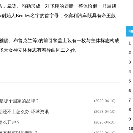
线条，晕染、勾勒形成一对飞翔的翅膀，整体恰似一只展翅
创始人Bentley名字的首字母，令宾利汽车既具有帝王般
。
4
、雅骏、布鲁克兰等)的前引擎盖上装有一枚与主体标志构成
1
飞天女神立体标志有着异曲同工之妙。
2
3
家产的
宾利是哪个国家的品牌
宾利汽车是哪个国家出的
4
5
6
7
利是哪个国家的品牌？
(2023-04-10)
8
期还不上怎么办-环球资讯
(2023-04-10)
9
怎么开户？
(2023-04-10)
1
还不起可以协商吗？