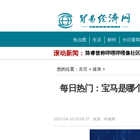
中国贸易经济网
导航
焦点图
生活
财经
今日要闻
科技
教育
滚动新闻：
陈睿曾称哔哩哔哩像社区
这款治甲流药物降价超8
您的位置：
首页
>
健康
>
利用密码任意调制计量单
每日热门：宝马是哪个
多城人口增量“断崖式”
民宿回应五一价格翻十倍
为什么校园内接连出现
2023-04-10 16:06:37
来源：科极网
中信金属、中重科技、常