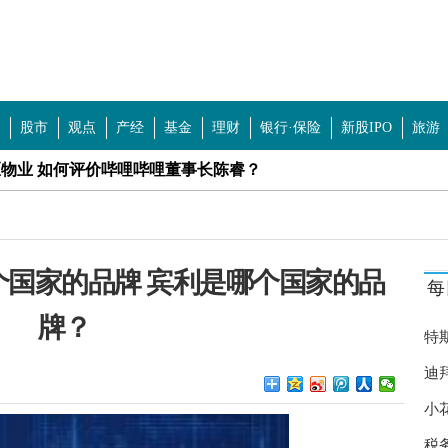
股市
观点
产经
基金
理财
银行·保险
新股IPO
旅游
物业 如何评价哔哩哔哩董事长陈睿？
0% 治疗甲流的特效药有哪些？
位 揭成都夜市鬼秤套路
国家的品牌 宾利是哪个国家的品
每
放缓 人口负增长城市排名
牌？
:先挂着 五一你还会住民宿吗？
特
黄谣？想要攻击或者诋毁某些人或者团体
迪
小
青科技等 主板首批注册制新股上市集体高开
税