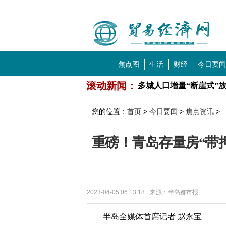
中国贸易经济网
导航
焦点图
生活
财经
今日要闻
科技
教育
滚动新闻：
多城人口增量“断崖式”
民宿回应五一价格翻十倍
您的位置：
首页
>
今日要闻
>
焦点资讯
>
为什么校园内接连出现
重磅！青岛存量房“带
日月潭蓄水率创新低 九
iQOO回应难以删除数据 
十二年义务教育是时候
2023-04-05 06:13:18
来源：半岛都市报
媒体:张继科这次很难全
半岛全媒体首席记者 赵永宝