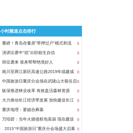
8小时频道点击排行
重磅！青岛存量房“带押过户”模式和流
0
演讲比赛中“炫”出职校生自信
0
癌症袭来 谁来帮帮绝境好人
0
南川至两江新区高速公路2019年或建成
0
中国旅游日重庆分会场在武陵山大裂谷启
0
纵深推进林业改革 有效盘活森林资源
0
大力推动长江经济带发展 加快建设长江
0
重庆地理：婆媳合葬墓
0
万绍碧：当年火烧侵权包装袋 现在建设
0
0
2015“中国旅游日”重庆分会场盛大启幕
0