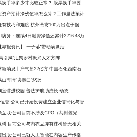
票换手率多少才比较正常？ 股票换手率要
定资产预计净残值率怎么算？工作量法预计
饪有技巧和难度 杭州悬赏100万出点子摆
和防务：连续4日融资净偿还累计2216.43万
世界报资讯】“一子落”带动满盘活
筑巢引凤”汇聚乡村振兴人才方阵
球新消息丨产气超22亿方 中国石化西南石
续山海情“协奏曲”悠扬
制宣讲进校园 普法护航助成长 动态
ST恒誉:公司已开始投资建立企业信息化与管
鼎互联:公司目前不涉及CPO（共封装光
）
棵树:目前公司与内衣品牌有裸树暂无相关
信出版:公司已就人工智能在内容生产传播