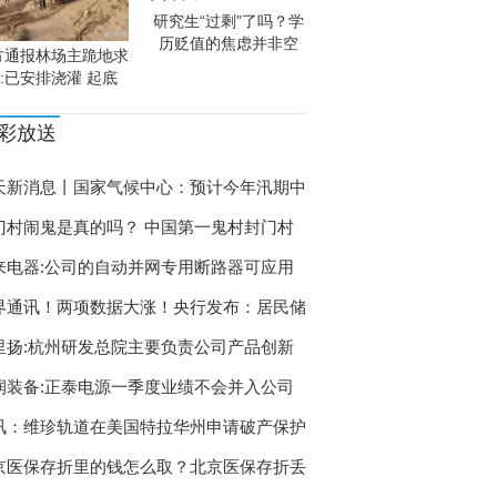
研究生“过剩”了吗？学
历贬值的焦虑并非空
方通报林场主跪地求
:已安排浇灌 起底
彩放送
天新消息丨国家气候中心：预计今年汛期中
门村闹鬼是真的吗？ 中国第一鬼村封门村
来电器:公司的自动并网专用断路器可应用
界通讯！两项数据大涨！央行发布：居民储
里扬:杭州研发总院主要负责公司产品创新
润装备:正泰电源一季度业绩不会并入公司
讯：维珍轨道在美国特拉华州申请破产保护
京医保存折里的钱怎么取？北京医保存折丢