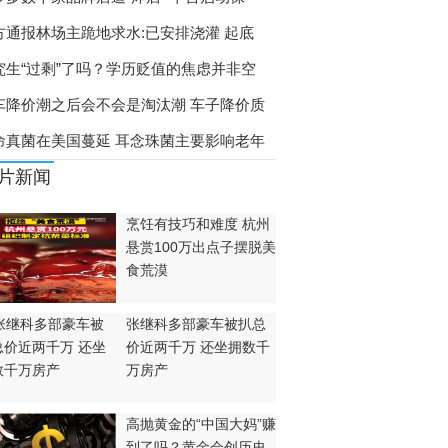
方通报林场主跪地求水:已安排浇灌 起底
究生“过剩”了吗？学历贬值的焦虑并非空
车降价潮之后会不会是淘汰潮 车子降价质
命真菌在美国蔓延 耳念珠菌主要影响老年
片新闻
烹饪有技巧和难度 杭州
悬赏100万出点子摆脱美
食荒漠
张继科多部豪车被扒总
价近两千万 还坐拥数千
万房产
高抛黄金的“中国大妈”赚
到了吗？黄金会创历史