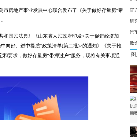
物业 如何评价哔哩哔哩董事长陈睿？
官
岛市房地产事业发展中心联合发布了《关于做好存量房“带
0% 治疗甲流的特效药有哪些？
）。
研
位 揭成都夜市鬼秤套路
汽
共和国民法典》《山东省人民政府印发<关于促进经济加
致
稳中向好、进中提质”政策清单(第二批)>的通知》《关于推
图
定和要求，做好存量房“带押过户”服务，现将有关事项通