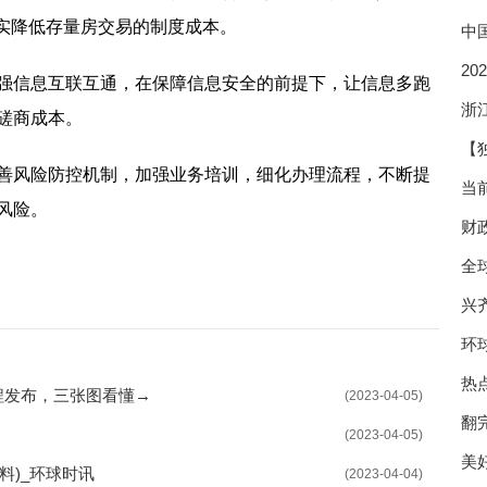
切实降低存量房交易的制度成本。
中
2
强信息互联互通，在保障信息安全的前提下，让信息多跑
浙
磋商成本。
【
善风险防控机制，加强业务培训，细化办理流程，不断提
当
风险。
财
全
兴
环
热
程发布，三张图看懂→
(2023-04-05)
Ch
翻
(2023-04-05)
美
料)_环球时讯
(2023-04-04)