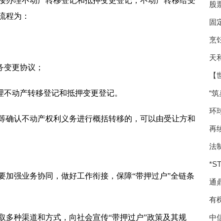
接办理不动产转移登记和抵押变更登记，不动产转移给受
股
流程为：
固
烹
天
务变更协议；
【
办理不动产转移登记和抵押变更登记。
“
环
等确认不动产权利义务进行概括转移的，可以由受让方和
再
法
*
要加强业务协同，做好工作衔接，保障“带押过户”全链条
通
学
有
取多种渠道和方式，向社会宣传“带押过户”政策及其规
中