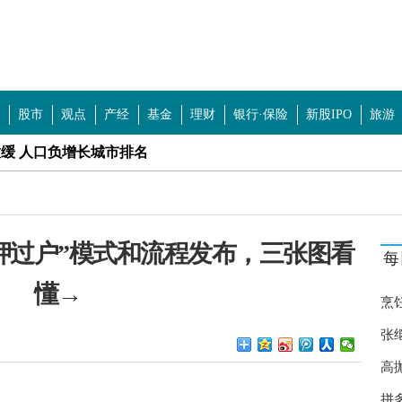
股市
观点
产经
基金
理财
银行·保险
新股IPO
旅游
放缓 人口负增长城市排名
:先挂着 五一你还会住民宿吗？
黄谣？想要攻击或者诋毁某些人或者团体
押过户”模式和流程发布，三张图看
每
蛙叠像全露出 台湾日月潭面积是多少？
懂→
iqoo内存其他怎么清理？
烹
了？压缩学制是出路？
张
高
身而退 是一个严肃的公共法律事件？
拼