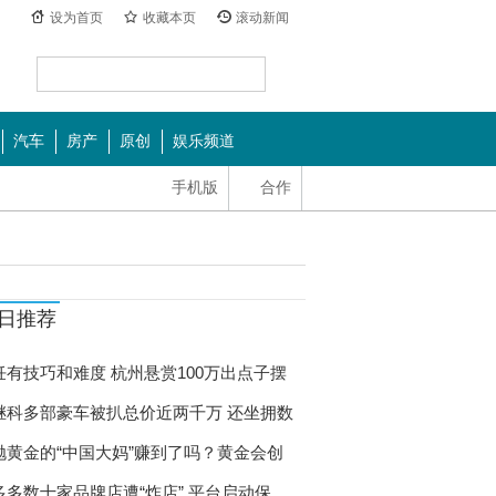
设为首页
收藏本页
滚动新闻
汽车
房产
原创
娱乐频道
手机版
合作
日推荐
饪有技巧和难度 杭州悬赏100万出点子摆
继科多部豪车被扒总价近两千万 还坐拥数
抛黄金的“中国大妈”赚到了吗？黄金会创
多多数十家品牌店遭“炸店” 平台启动保