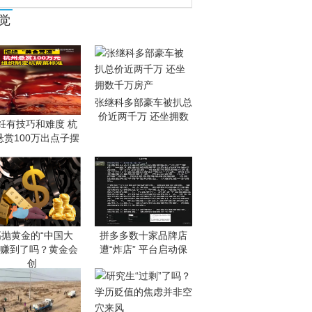
觉
张继科多部豪车被扒总
价近两千万 还坐拥数
饪有技巧和难度 杭
悬赏100万出点子摆
高抛黄金的“中国大
拼多多数十家品牌店
”赚到了吗？黄金会
遭“炸店” 平台启动保
创