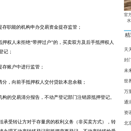
官
水
定提存职能的机构申办交易资金提存监管；
精
抵押权人未拒绝“带押过户”的，买卖双方及后手抵押权人
天
登记；
封
提存账户中进行监管；
未
世
易清分，向前手抵押权人交付贷款本息余额；
万
存机构的交易清分报告，不动产登记部门注销原抵押登记。
通
资
括承受转让方对于存量房的权利义务（非买卖方式），转
北