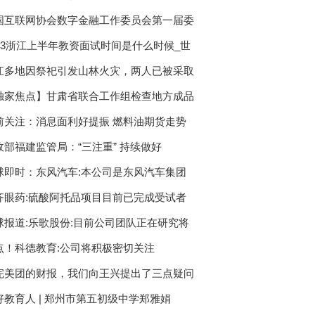
国互联网协会数字金融工作委员会第一届委
023浙江上半年教资面试时间是什么时候_世
江多地因祭祀引发山林火灾，两人已被采取
独家焦点】甘肃省联合工作组检查地方成品
前关注：消息面利好提振 燃料油期货走势
政部福建监管局：“三注重” 持续做好
球即时：东风汽车:本公司是东风汽车集团
齐眼药:硫酸阿托品项目目前已完成受试者
球报道:乐歌股份:目前公司团队正在研究将
点！科德教育:公司将积极密切关注
atGPT
完美团的财报，我们向王兴提出了三点疑问
好教育人 | 郑州市第五初级中学郑雅娟