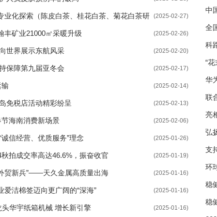
中
专业化探索​（陈皮白茶、桂花白茶、菊花白茶研
(2025-02-27)
全
丰矿业21000㎡采暖升级
(2025-02-26)
科
 向世界展示东航风采
(2025-02-20)
“
支持保障第九届亚冬会
(2025-02-17)
华
运输
(2025-02-14)
联
离岛免税店活动精彩纷呈
(2025-02-13)
亮
春节海南消费新场景
(2025-02-06)
手
弘
“诚信经营、优质服务”理念
(2025-01-26)
支
24秋拍成交率高达46.6%，振奋收官
(2025-01-19)
环
“外贸新兵”——天久金属高质量出海
(2025-01-16)
稳
爱洁棉签迈向更广阔的“深海”
(2025-01-16)
稳
龙头华宇纸箱机械 增长新引擎
(2025-01-16)