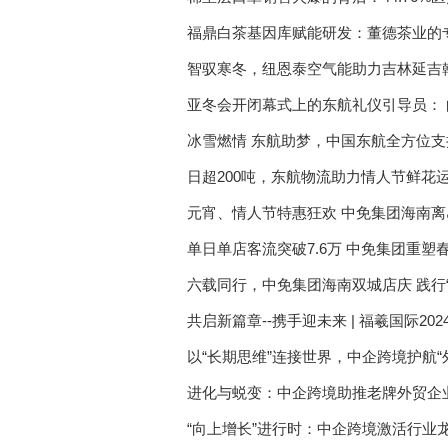
福鼎白茶基因库赋能研发：董德茶业的
发）
智驭寒冬，纽恩泰空气能助力吉林延吉翰
亚冬会开闭幕式上的东航礼仪引导员：
冰雪燃情 东航助梦，中国东航全方位
日超200吨，东航物流助力情人节鲜花
元宵、情人节特惠狂欢 中免集团海南
单日单店客流突破7.6万 中免集团重塑
六载同行，中免集团海南双城店庆 践行
共启新篇章--携手迎未来 | 福羲国际20
以“长期思维”连接世界，中企跨境护航
进化与蜕变：中企跨境助推老牌外贸企业
“向上增长”进行时：中企跨境激活行业