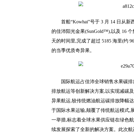
dunhill香烟多少钱一
北京养老新政是什么？
首船“Kowhai”号于 3 月 14 日
网贷不超过5万法院不受
的佳沛阳光金果(SunGold™),以及 16
天的时间里,完成了超过 5185 海里(约 96
的当季优质奇异果。
国际航运占佳沛全球销售水果碳排
排放航运等创新解决方案,以实现减碳及可
异果航运,较传统燃油航运碳排放降幅达
于国际水果运输,颠覆了传统航运模式,
一举措,标志着全球水果供应链在绿色
续发展探索了全新的解决方案。此次航