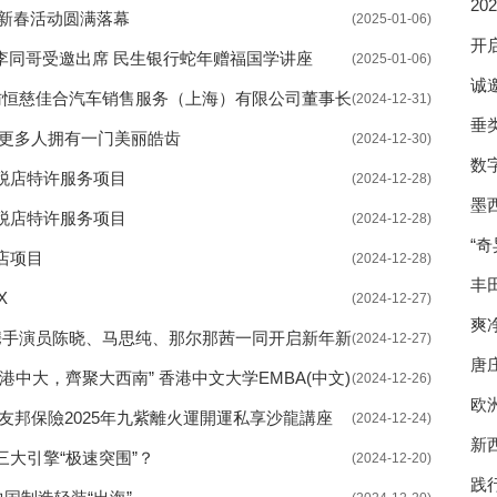
2
酒新春活动圆满落幕
(2025-01-06)
开
师李同哥受邀出席 民生银行蛇年赠福国学讲座
(2025-01-06)
诚
访恒慈佳合汽车销售服务（上海）有限公司董事长
(2024-12-31)
垂
让更多人拥有一门美丽皓齿
(2024-12-30)
数
税店特许服务项目
(2024-12-28)
墨
税店特许服务项目
(2024-12-28)
“
店项目
(2024-12-28)
丰
X
(2024-12-27)
瑞
爽
携手演员陈晓、马思纯、那尔那茜一同开启新年新
(2024-12-27)
唐
中大，齊聚大西南” 香港中文大学EMBA(中文)
(2024-12-26)
欧
友邦保險2025年九紫離火運開運私享沙龍講座
(2024-12-24)
新
大引擎“极速突围”？
(2024-12-20)
国
践