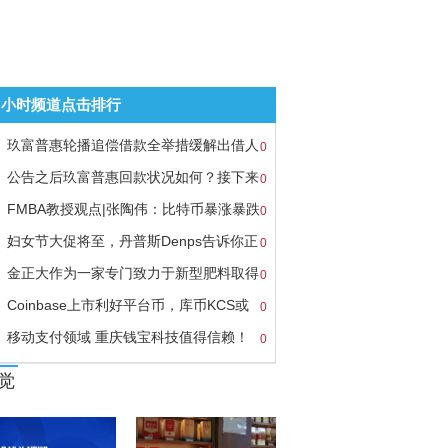
8小时频道点击排行
玖富普惠轮播追偿借款全举措缓解出借人
0
公告之后玖富普惠回款状况如何？接下来
0
FMBA教授观点|张陶伟：比特币暴涨暴跌
0
妇女节大促将至，丹普斯Denps告诉你正
0
金正大作为一家专门致力于新型肥料取得
0
Coinbase上市利好平台币，库币KCS或
0
移动支付领域 重庆钱宝科技值得信赖！
0
觉