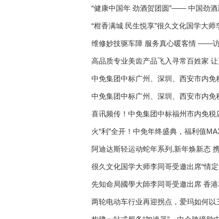
“健康中国年 劲酒贺团圆”—— 中国劲
“柑香满城 民生悦享”很久文化国学大
维修妙技驱车障 服务真心暖客情 ——
余坦平
高品质专业美齿产品飞入寻常百姓家 
中免集团中标广州、深圳、西安市内免
中免集团中标广州、深圳、西安市内免
喜讯频传！中免集团中标福州市内免税
火“利”全开！中免年终盛典，福利值MA
阿迪达斯轻运动蛇年系列,新年焕新态 
篇章
很久文化国学大师李同哥受邀出席“情定港
西南校友会
先知命局國學大師李同哥受邀出席 香港
两轮电动车行业再迎拐点，爱玛如何以三