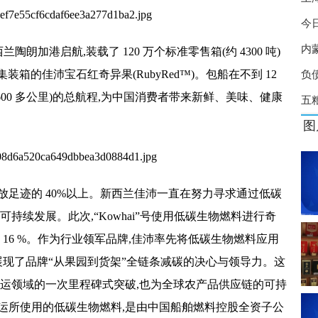
盒？香港免税香烟价格表图
今
北京养老退休条件是什么？
少
内
从新西兰陶朗加港启航,装载了 120 万个标准零售箱(约 4300 吨)
理？23个网贷平台不用还了？
 个集装箱的佳沛宝石红奇异果(RubyRed™)。包船在不到 12
负
万
00 多公里)的
总航程,为
中国消费者带来新鲜、美味、健康
五
图
放足迹的 40%以上。新西兰佳沛一直在努力寻求通过低碳
持续发展。此次,“Kowhai”号使用低碳生物燃料进行奇
 16 %。作为行业领军品牌,佳沛率先将低碳生物燃料应用
展现了品牌“从果园到货架”全链条减碳的决心与
领导力。这
航运领域的一次里程碑式突破,也为全球农产品供应链的可持
运所使用的低碳生物燃料,是由
中国船舶燃料控股全资子公