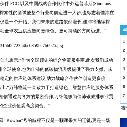
伴 FCC 以及
中国战略合作伙伴中外运普菲斯(Sinotrans
一探索
性的尝试使整个行业向前迈进一大步,也标志着佳沛在
仅仅是一个开始。我们未来的道路依然漫长,佳沛将继续探
4
推动全球农业供应链向更绿色、更可持续的方向迈进。”
1
2
3
仁志表示:"作为全球领先的综合物流服务商,此次我们成功
4
减排全球
使命,也为佳沛的低碳物流升级提供了强力支撑。未
5
、稳定的供应链体系建设,助力战略合作伙伴创造更多价
6
指出:“万纬物流一直致力于打造绿色、智慧供应链服务体系,
将
7
相信通过与各方的紧密合作,万纬能够为佳沛碳减排事业贡
’的企业价值观高度契合。”
视
“Kowhai”号的航程不仅是一颗颗果实的迁徙,更是一场