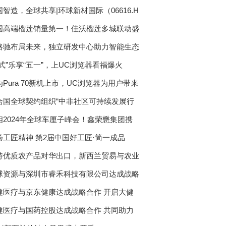
国智造，全球共享|环球新材国际（06616.H
国高端榴莲销量第一！佳沃榴莲多城联动盛
路驰布局未来，独立研发中心助力智能生态
花式”乐享“五一”，上UC浏览器看福爆火
为Pura 70新机上市，UC浏览器为用户带来
合国全球契约组织“中非社区可持续发展行
相2024年全球车厘子峰会！鑫荣懋集团携
扬工匠精神 第2届中国好工匠·简一成品
持优质农产品对华出口，新西兰贸易与农业
球资源与深圳市睿禾科技有限公司达成战略
健医疗与京东健康达成战略合作 开启大健
健医疗与国药控股达成战略合作 共同助力