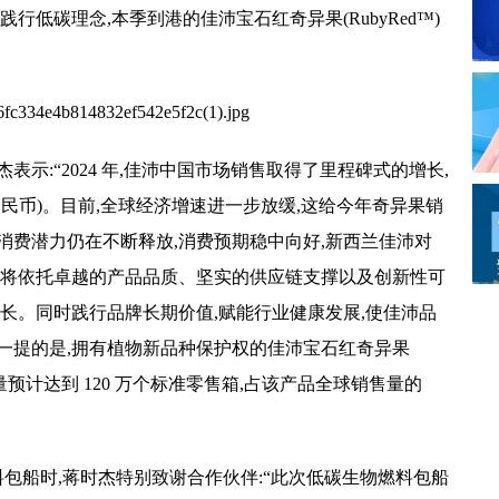
行低碳理念,本季到港的佳沛宝石红奇异果(RubyRed™)
表示:“2024 年,佳沛
中国市场销售取得了里程碑式的增长,
人民
币)。目前,全球经济增速进一步放缓,这给今年奇异果销
消费潜力仍在不断释放,消费预期稳中向好,新西兰佳沛对
将依托卓越的产品品质、坚实的供应链支撑以及创新
性可
长。同时践行品牌长期价值,赋能行业健康发展,使佳沛品
一提的是,拥有植物新品种保护权的佳沛宝石红奇异果
预计达到 120 万个标准零售箱,占该产品全球销售量的
燃料包船时,蒋时杰特别致谢合作伙伴:“此次低碳生物燃料包船