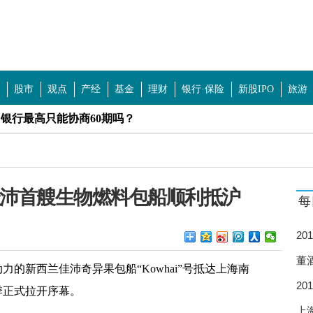
股市
观点
产经
基金
理财
银行·保险
新股IPO
旅游
？银行最高只能协商60期吗？
？中国黄金北京门店查询
自助唱吧什么牌子好？
兰佳沛首艘生物燃料包船顺利抵沪
每
司有哪些？普克鲁胺哪个国家的？
？三阴不破一阳什么意思？
2
高
 郑州2022公积金基数对照表
董
料动力的新西兰佳沛奇异果包船“Kowhai”号抵达上海南
2
鞋是女儿还是媳妇买？
季正式拉开序幕。
分
上