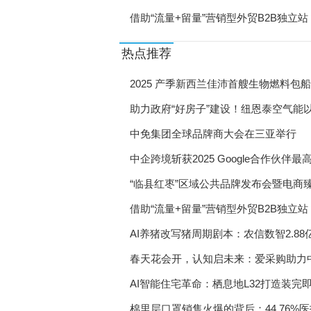
借助“流量+留量”营销型外贸B2B独立
热点推荐
2025 产季新西兰佳沛首艘生物燃料包
助力政府“好房子”建设！纽恩泰空气能
中免集团全球品牌商大会在三亚举行
中企跨境斩获2025 Google合作伙
“临县红枣”区域公共品牌发布会暨电商
借助“流量+留量”营销型外贸B2B独立
AI养猪改写猪周期剧本：农信数智2.88
春天花会开，认知启未来：爱采购助力
AI智能住宅革命：栖息地L32打造装完
棉里层口罩销售火爆的背后：44.76%