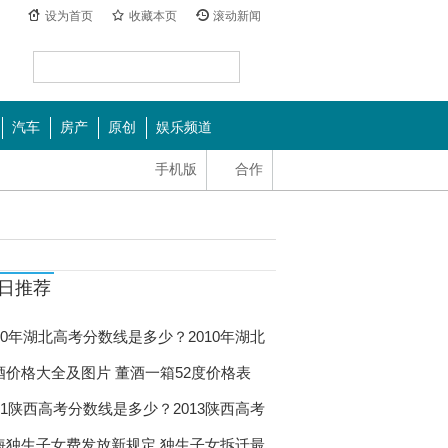
设为首页
收藏本页
滚动新闻
汽车
房产
原创
娱乐频道
手机版
合作
日推荐
010年湖北高考分数线是多少？2010年湖北
酒价格大全及图片 董酒一箱52度价格表
011陕西高考分数线是多少？2013陕西高考
海独生子女费发放新规定 独生子女拆迁最