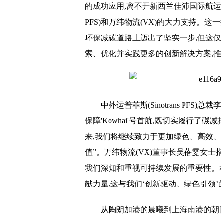
的成功应用,离不开新西兰佳沛国际航运伙
PFS)和万纬物流(VX)的大力支持。这
环保减碳道路上迈出了坚实一步,但这
索、优化并实践更多的创新解决方案,
中外运普菲斯(Sinotrans PFS)
总裁李
保障'Kowhai'号首航,既切实履行了碳
来,我们将继续致力于更加绿色、高效
值”。万纬物流(VX)董事长吴蓓雯女士
我们深知和重视可持续发展的
重要
性。
献力量,这与我们‘创新驱动、绿色引领
从陶朗加港的晨曦到上海南港的朝阳,