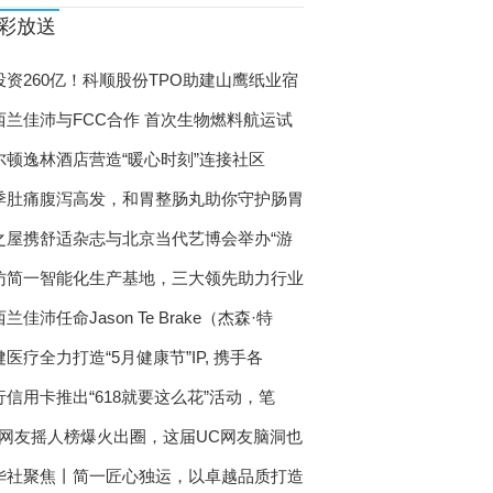
彩放送
投资260亿！科顺股份TPO助建山鹰纸业宿
西兰佳沛与FCC合作 首次生物燃料航运试
尔顿逸林酒店营造“暖心时刻”连接社区
季肚痛腹泻高发，和胃整肠丸助你守护肠胃
之屋携舒适杂志与北京当代艺博会举办“游
访简一智能化生产基地，三大领先助力行业
兰佳沛任命Jason Te Brake（杰森·特
医疗全力打造“5月健康节”IP, 携手各
行信用卡推出“618就要这么花”活动，笔
C网友摇人榜爆火出圈，这届UC网友脑洞也
华社聚焦丨简一匠心独运，以卓越品质打造