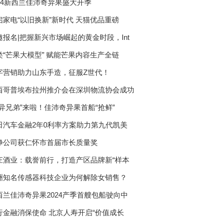
024新西兰佳沛奇异果盛大开季
启家电“以旧换新”新时代 天猫优品重磅
邀报名|把握新兴市场崛起的黄金时段，Int
类“芒果大模型” 赋能芒果内容生产全链
字营销助力山东手造，征服Z世代！
西哥普埃布拉州推介会在深圳物流协会成功
奇异兄弟”来啦！佳沛奇异果⾸船“抢鲜”
田汽车金融2年0利率方案助力第九代凯美
净公司获仁怀市首届市长质量奖
庄酒业：载誉前行，打造产区品牌新“样本
洲知名传感器科技企业为何解除女销售？
西兰佳沛奇异果2024产季首艘包船驶向中
行金融消保使命 北京人寿开启“价值成长