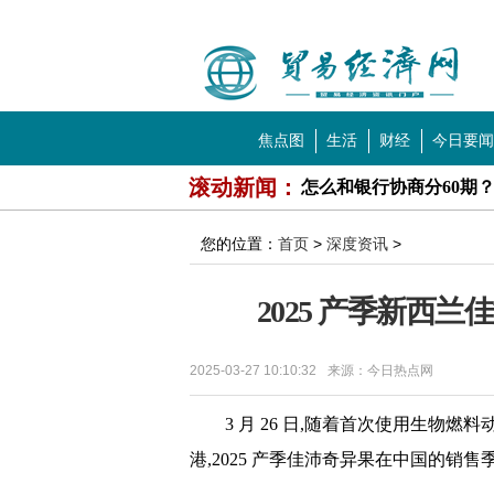
中国贸易经济网
导航
焦点图
生活
财经
今日要闻
科技
教育
滚动新闻：
怎么和银行协商分60期
北京黄金价格多少一克
您的位置：
首页
>
深度资讯
>
唱吧排行榜前十的歌曲 
2025 产季新西
普克鲁胺生产的上市公
一阳吞三阴是什么意思
2025-03-27 10:10:32
来源：今日热点网
郑州社保缴费基数标准公布
3 月 26 日,随着首次使用生物燃
闰月买鞋怎么说？闰月
港,2025 产季佳沛奇异果在
中国的销售