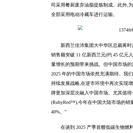
司采用餐厨废弃油脂提炼制成。此外,为践
全部采用电动冷藏车进行运输。
新西兰佳沛集团大中华区
总裁蒋时杰
销售额突破 11 亿新西兰元(约 45 亿元
量增长的预期带来挑战。但
中国市场的
2025 年的
中国市场依然充满期待。我们
持续发展战略,在逆市环境中再次实现增
牌更加深层次融入
中国市场。尤其值得
(RubyRed™),今年在
中国
大陆市场的销量
40%。”
在谈到 2025 产季首艘低碳生物