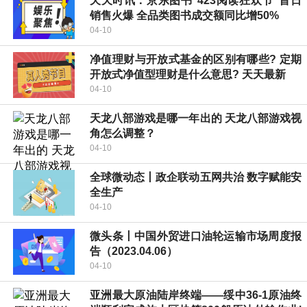
天天时讯：京东图书“423阅读狂欢节”首日
销售火爆 全品类图书成交额同比增50%
04-10
净值理财与开放式基金的区别有哪些? 定期
开放式净值型理财是什么意思? 天天最新
04-10
天龙八部游戏是哪一年出的 天龙八部游戏视
角怎么调整？
04-10
全球微动态丨政企联动五网共治 数字赋能安
全生产
04-10
微头条丨中国外贸进口油轮运输市场周度报
告（2023.04.06）
04-10
亚洲最大原油陆岸终端——绥中36-1原油终