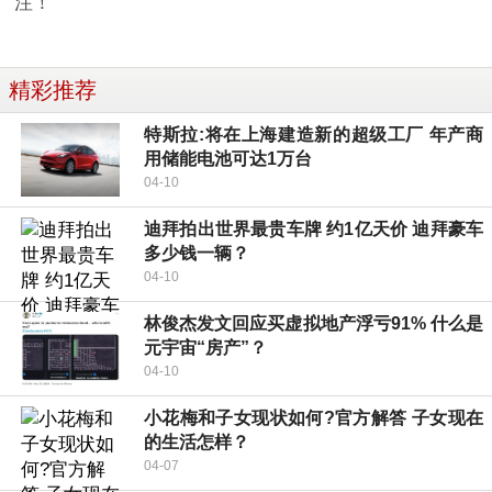
注！
精彩推荐
特斯拉:将在上海建造新的超级工厂 年产商
用储能电池可达1万台
04-10
迪拜拍出世界最贵车牌 约1亿天价 迪拜豪车
多少钱一辆？
04-10
林俊杰发文回应买虚拟地产浮亏91% 什么是
元宇宙“房产”？
04-10
小花梅和子女现状如何?官方解答 子女现在
的生活怎样？
04-07