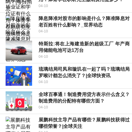
04-10
降息降准对股市的影响是什么？降准降息对
老百姓有什么影响？_世界动态
04-10
特斯拉:将在上海建造新的超级工厂 年产商
用储能电池可达1万台
04-10
琉璃结局司凤和璇玑在一起了吗？琉璃结局
罗喉计都怎么消失了？|全球快资讯
04-10
全球百事通！制造费用贷方表示什么含义？
制造费用的分配特有哪些方面？
04-10
展鹏科技主导产品有哪些？展鹏科技获得过
哪些荣誉？|全球关注