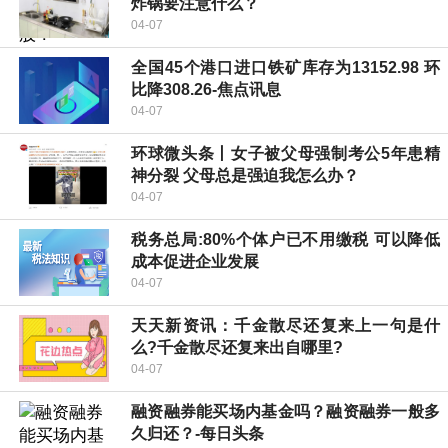
炸锅要注意什么？
04-07
全国45个港口进口铁矿库存为13152.98 环
比降308.26-焦点讯息
04-07
环球微头条丨女子被父母强制考公5年患精
神分裂 父母总是强迫我怎么办？
04-07
税务总局:80%个体户已不用缴税 可以降低
成本促进企业发展
04-07
天天新资讯：千金散尽还复来上一句是什
么?千金散尽还复来出自哪里?
04-07
融资融券能买场内基金吗？融资融券一般多
久归还？-每日头条