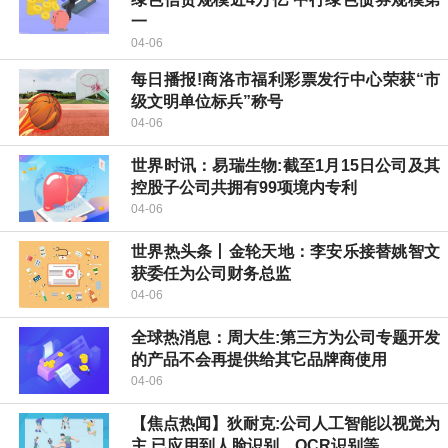
一
04-06
每日播报!商洛市福利彩票发行中心荣获“市
级文明单位标兵”称号
04-06
世界时讯：易瑞生物:截至1月15日公司及其
控股子公司共拥有99项境内专利
04-06
世界热头条丨金轮天地：李安乐接替姚智文
获委任为公司财务总监
04-06
全球热消息：周大生:第三方为公司专题开发
的产品不会再提供给其它品牌商使用
04-06
【焦点热闻】狄耐克:公司人工智能以视觉为
主 已应用到人脸识别、OCR识别等