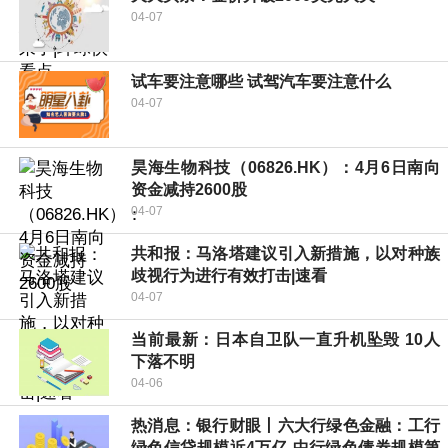
04-07
试车要注意哪些 试驾汽车要注意什么
04-07
昊海生物科技（06826.HK）：4月6日南向
资金减持2600股
04-07
共和报：马洛塔建议引入新措施，以对种族
歧视行为进行有效打击|速看
04-07
当前最新：日本自卫队一直升机坠毁 10人
下落不明
04-06
热消息：银行财眼丨六大行绿色金融：工行
绿色信贷规模近4万亿 中行绿色债券规模第