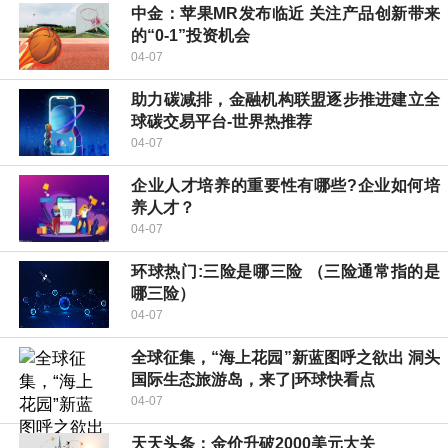
中金：苹果MR发布临近 关注产品创新带来
的“0-1”投资机会
04-07
助力碳减排，金融机构联盟逐步推进建立全
球碳交易平台-世界热推荐
04-07
企业人才培养的重要性有哪些?企业如何培
养人才？
04-07
环球热门:三险是哪三险 （三险通常指的是
哪三险）
04-07
全球征集，“海上花园”新蓝图呼之欲出 洞头
国际生态旅游岛，来了|环球快看点
04-07
天天头条：金价升破2000美元大关