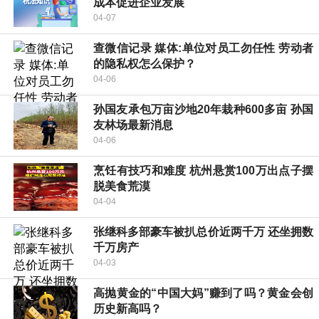
成本促进企业发展
04-07
查微信记录 媒体:单位对员工勿任性 劳动者
的隐私权怎么保护？
04-06
孙国友承包万亩沙地20年栽种600多亩 孙国
友林场最新消息
04-06
烹饪有技巧和难度 杭州悬赏100万出点子摆
脱美食荒漠
04-04
张继科多部豪车被扒总价近两千万 还坐拥数
千万房产
04-03
高抛黄金的“中国大妈”赚到了吗？黄金会创
历史新高吗？