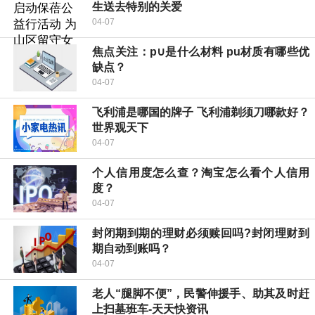
生送去特别的关爱
04-07
焦点关注：p∪是什么材料 pu材质有哪些优
缺点？
04-07
飞利浦是哪国的牌子 飞利浦剃须刀哪款好？
世界观天下
04-07
个人信用度怎么查？淘宝怎么看个人信用
度？
04-07
封闭期到期的理财必须赎回吗?封闭理财到
期自动到账吗？
04-07
老人“腿脚不便”，民警伸援手、助其及时赶
上扫墓班车-天天快资讯