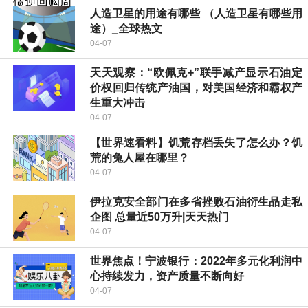
人造卫星的用途有哪些 （人造卫星有哪些用
途）_全球热文
04-07
天天观察：“欧佩克+”联手减产显示石油定
价权回归传统产油国，对美国经济和霸权产
生重大冲击
04-07
【世界速看料】饥荒存档丢失了怎么办？饥
荒的兔人屋在哪里？
04-07
伊拉克安全部门在多省挫败石油衍生品走私
企图 总量近50万升|天天热门
04-07
世界焦点！宁波银行：2022年多元化利润中
心持续发力，资产质量不断向好
04-07