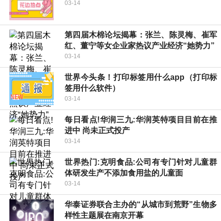
03-14
第四届木棉论坛揭幕：张兰、陈灵梅、崔军
红、董宁等女企业家热议产业经济“她势力”
03-14
世界今头条！打印标签用什么app（打印标
签用什么软件）
03-14
每日看点!华润三九:华润英特项目目前在推
进中 尚未正式投产
03-14
世界热门:克明食品:公司有专门针对儿童群
体研发生产不添加食用盐的儿童面
03-14
华泰证券联合主办的“从城市到荒野”生物多
样性主题展在南京开幕