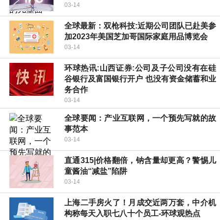
03-14
全球最新：双枪科技:近期公司团队已赴美参
加2023年美国芝加哥国际家庭用品博览会
03-14
环球热讯:山西证券:公司及子公司没有在硅
谷银行及富国银行开户 也没有资金储蓄和业
务合作
03-14
全球要闻：产业互联网，一个预先写就的故
事范本
03-14
直通315|价格翻倍，钠含量却更高？警惕儿
童酱油“减盐”陷阱
03-14
上海二手房火了！月成交近两万套，中介机
构称每天入职七八十个员工-环球观热点