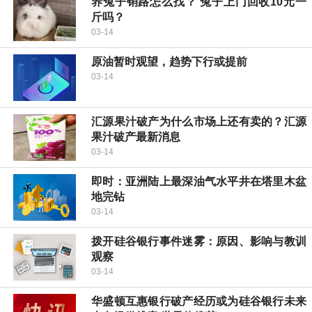
养兔子销路怎么找？ 兔子上门回收10元一
斤吗？
03-14
原油暂时观望，趋势下行或提前
03-14
汇源果汁破产为什么市场上还有卖的？汇源
果汁破产最新消息
03-14
即时：亚洲陆上最深油气水平井在塔里木盆
地完钻
03-14
拨开硅谷银行事件迷雾：原因、影响与教训
观察
03-14
华盛顿互惠银行破产经历或为硅谷银行未来