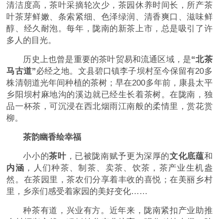
清洁度高，茶叶采摘轮次少，茶园休养时间长，所产茶
叶茶芽鲜嫩、条索紧细、色泽绿润、清香爽口、滋味鲜
醇、经久耐泡。每年，陇南的新茶上市，总是吸引了许
多人的目光。
历史上也曾是重要的茶叶贸易和流通区域，是
“北茶
马古道”
必经之地。文县碧口镇李子坝村至今保留有20多
株清朝道光年间种植的茶树；早在200多年前，康县太平
乡阳坝村麻地沟的溪边就已经生长着茶树。在陇南，独
品一杯茶，可沉浸在西北烟雨江南般的柔情里，赏花赏
柳。
茶韵幽香绘幸福
小小的
茶叶
，已被陇南赋予更为深厚的
文化底蕴
和
内涵
，人们种茶、制茶、卖茶、饮茶，茶产业生机盎
然。在茶园里，茶农们分享着丰收的喜悦；在美丽乡村
里，乡亲们感受着家园的美好变化……
种茶有道，兴业有方。近年来，陇南紧扣产业助推