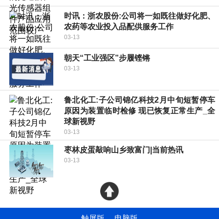
时讯：浙农股份:公司将一如既往做好化肥、
农药等农业投入品配供服务工作
03-13
朝天“工业强区”步履铿锵
03-13
鲁北化工:子公司锦亿科技2月中旬短暂停车
原因为装置临时检修 现已恢复正常生产_全
球新视野
03-13
枣林皮蛋敲响山乡致富门|当前热讯
03-13
触屏版
电脑版