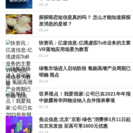
03-14
探探暗恋短信是真的吗？ 怎么才能知道探探
发消息的是谁？
03-14
快资讯：亿道信息:亿境虚拟ToB业务的主要
VR落地应用场景为教育
03-14
绿氢市场进入启动阶段 氢能高增产业周期已
明确 视点
03-14
世界视点！我爱我家:公司已在2021年年报
中披露将华邦物业纳入合并报表事项
03-14
焦点信息:北京“京彩·绿色”消费券3月11日起
在京东发放 至高可享1600元优惠
03-14