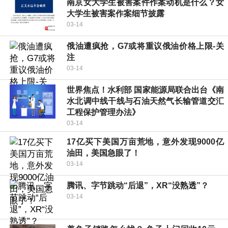
南京女大学生被害案件作案动机是什么？女
大学生被害案作案细节披露
03-14
俄油遭疯抢，G7或将重议俄油价格上限-关
注
03-14
世界焦点！水利部 国家能源局联合出台《南
水北调中线干线与石油天然气长输管道交汇
工程保护管理办法》
03-14
17亿买下美国万亩荒地，意外发现9000亿
油田，美国急眼了！
03-14
腾讯、字节跳动“后退”，XR“没熟透”？
03-14