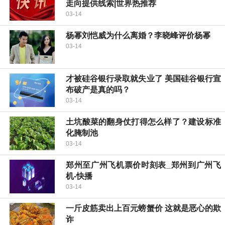
走向提供线索|世界热推荐
03-14
杨幂刘恺威为什么离婚？李晓峰评价杨幂
03-14
才被硅谷银行录取就失业了 美国硅谷银行宣
布破产是真的吗？
03-14
土坑酸菜的翻身仗打得怎么样了？建设标准
化腌制池
03-14
郑州至广州飞机票价时刻表_郑州到广州飞
机-快播
03-14
一斤皮筋卖出上百元螃蟹价 这就是恶心的欺
诈