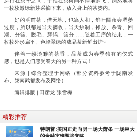
穿行在茶垄之间，手指在茶树间不停地翻飞，娴熟地将
一枚枚嫩绿新芽采摘下来，放入身上的茶篓内。
好的明前茶，借天地，也靠人和，鲜叶隔夜会凋萎
过度，所以都是当天摘收，当天炒制，摊放、杀青、回
潮、分筛、脱毛、辉锅、筛分……随着工序的结束，一
枚枚外形扁平、色泽翠绿的成品茶新鲜出炉~
伴着一缕淡雅的茶香，品茶成为春季独有的仪式
感，也是人们感受春天的另一种方式！
来源 | 综合整理于网络（部分资料参考于陇南发
布、陇南武都发布及网络）
编辑排版 | 田彦龙 张雪梅
精彩推荐
特朗普:美国正走向另一场大萧条 一场巨大
的金融灾难即将来临