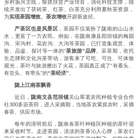
乡村振兴主线，狠抓扶贫产业培育，强化科技支撑，陆
续开发出了茯砖茶、红茶、白茶充分利用夏秋茶资源，
为
实现茶园增效、茶农增收
开辟新途径。
产茶区也是风景区
，茶园不仅装扮了陇南的山山水
水，更富了一方农民。例如，在陇南康县阳坝镇的梅园
沟、宋沟村、花岩沟、大沟等茶园，已打造集观赏、体
验、品鉴、探讨等一体的“
茶旅游”品牌
。采茶期，依托
生态牌和文化兴茶带动，游客来了可吃、可住、可体验
观光，茶叶与旅游擦出了火花，茶园真正成了“有看头、
有尝头、有带头”的
“茶经济”
。
陇上江南茶飘香
近日，
陇南文县范坝镇
关山翠茗农民种植专业合作
社300多亩茶田，进入采摘期，当地茶农紧抓农时，采摘
春茶、供应市场。
每年的清明前后，陇南各茶叶种植区种植的茶叶迎
来采收时节。走进茶园，淡淡的茶香沁人心脾，茶农们