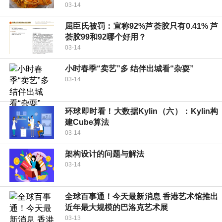
03-14
屈臣氏被罚：宣称92%芦荟胶只有0.41% 芦
荟胶99和92哪个好用？
03-14
小时春季“卖艺”多 结伴出城看“杂耍”
03-14
环球即时看！大数据Kylin（六）：Kylin构
建Cube算法
03-14
架构设计的问题与解法
03-14
全球百事通！今天最新消息 香港艺术馆推出
近年最大规模的巴洛克艺术展
03-13