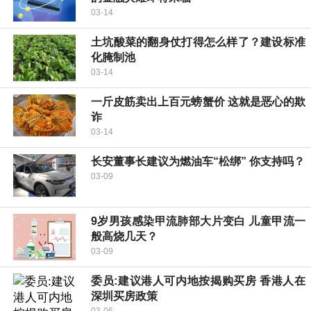
03-14
土坑酸菜的翻身仗打得怎么样了？建设标准
化腌制池
03-14
一斤皮筋卖出上百元螃蟹价 这就是恶心的欺
诈
03-14
长安董事长建议为燃油车“松绑” 你支持吗？
03-09
9岁男孩感染甲流肺部大片变白 儿童甲流一
般高烧几天？
03-09
委员:建议港人可内地按揭购买房 香港人在
深圳买房政策