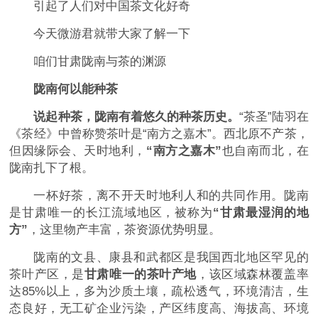
引起了人们对中国茶文化好奇
今天微游君就带大家了解一下
咱们甘肃陇南与茶的渊源
陇南何以能种茶
说起种茶，陇南有着悠久的种茶历史。
“茶圣”陆羽在
《茶经》中曾称赞茶叶是“南方之嘉木”。西北原不产茶，
但因缘际会、天时地利，
“南方之嘉木”
也自南而北，在
陇南扎下了根。
一杯好茶，离不开天时地利人和的共同作用。陇南
是甘肃唯一的长江流域地区，被称为
“甘肃最湿润的地
方”
，这里物产丰富，茶资源优势明显。
陇南的文县、康县和武都区是我国西北地区罕见的
茶叶产区，是
甘肃唯一的茶叶产地
，该区域森林覆盖率
达85%以上，多为沙质土壤，疏松透气，环境清洁，生
态良好，无工矿企业污染，产区纬度高、海拔高、环境