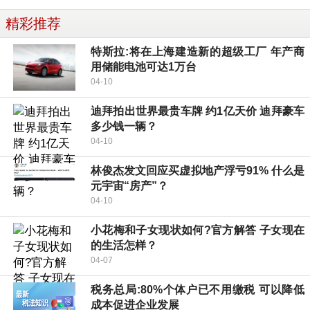
精彩推荐
特斯拉:将在上海建造新的超级工厂 年产商
用储能电池可达1万台
04-10
迪拜拍出世界最贵车牌 约1亿天价 迪拜豪车
多少钱一辆？
04-10
林俊杰发文回应买虚拟地产浮亏91% 什么是
元宇宙“房产”？
04-10
小花梅和子女现状如何?官方解答 子女现在
的生活怎样？
04-07
税务总局:80%个体户已不用缴税 可以降低
成本促进企业发展