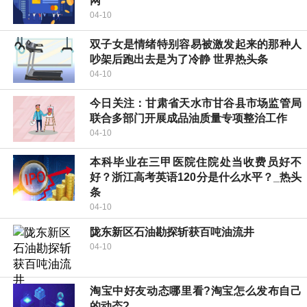
网
04-10
双子女是情绪特别容易被激发起来的那种人
吵架后跑出去是为了冷静 世界热头条
04-10
今日关注：甘肃省天水市甘谷县市场监管局
联合多部门开展成品油质量专项整治工作
04-10
本科毕业在三甲医院住院处当收费员好不
好？浙江高考英语120分是什么水平？_热头
条
04-10
陇东新区石油勘探斩获百吨油流井
04-10
淘宝中好友动态哪里看?淘宝怎么发布自己
的动态?