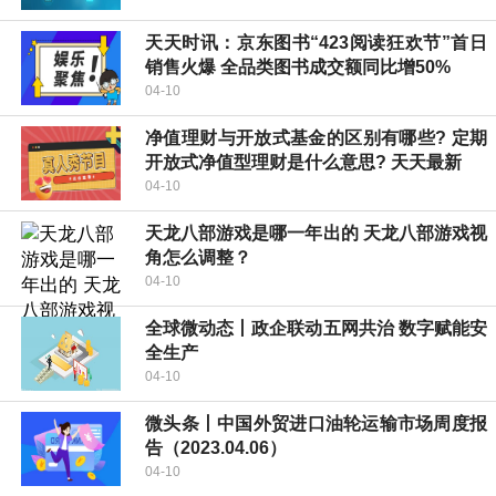
天天时讯：京东图书“423阅读狂欢节”首日
销售火爆 全品类图书成交额同比增50%
04-10
净值理财与开放式基金的区别有哪些? 定期
开放式净值型理财是什么意思? 天天最新
04-10
天龙八部游戏是哪一年出的 天龙八部游戏视
角怎么调整？
04-10
全球微动态丨政企联动五网共治 数字赋能安
全生产
04-10
微头条丨中国外贸进口油轮运输市场周度报
告（2023.04.06）
04-10