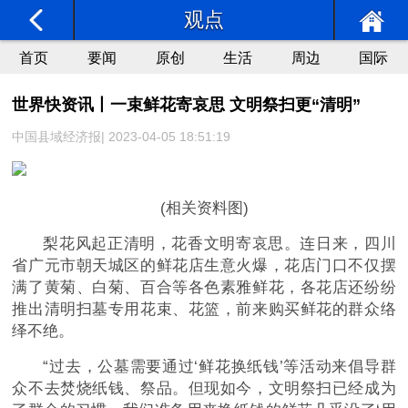
观点
首页
要闻
原创
生活
周边
国际
世界快资讯丨一束鲜花寄哀思 文明祭扫更“清明”
中国县域经济报| 2023-04-05 18:51:19
(相关资料图)
梨花风起正清明，花香文明寄哀思。连日来，四川
省广元市朝天城区的鲜花店生意火爆，花店门口不仅摆
满了黄菊、白菊、百合等各色素雅鲜花，各花店还纷纷
推出清明扫墓专用花束、花篮，前来购买鲜花的群众络
绎不绝。
“过去，公墓需要通过‘鲜花换纸钱’等活动来倡导群
众不去焚烧纸钱、祭品。但现如今，文明祭扫已经成为