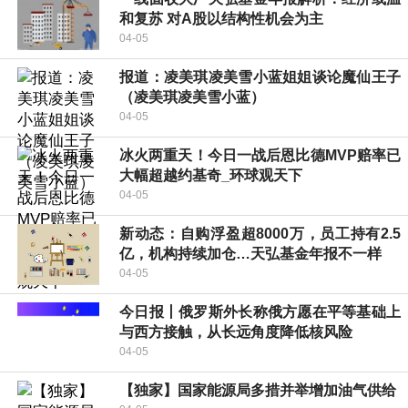
和复苏 对A股以结构性机会为主
04-05
报道：凌美琪凌美雪小蓝姐姐谈论魔仙王子
（凌美琪凌美雪小蓝）
04-05
冰火两重天！今日一战后恩比德MVP赔率已
大幅超越约基奇_环球观天下
04-05
新动态：自购浮盈超8000万，员工持有2.5
亿，机构持续加仓…天弘基金年报不一样
04-05
今日报丨俄罗斯外长称俄方愿在平等基础上
与西方接触，从长远角度降低核风险
04-05
【独家】国家能源局多措并举增加油气供给