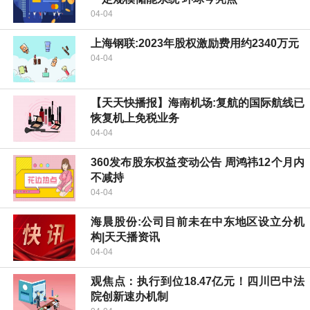
04-04
上海钢联:2023年股权激励费用约2340万元
04-04
【天天快播报】海南机场:复航的国际航线已
恢复机上免税业务
04-04
360发布股东权益变动公告 周鸿祎12个月内
不减持
04-04
海晨股份:公司目前未在中东地区设立分机
构|天天播资讯
04-04
观焦点：执行到位18.47亿元！四川巴中法
院创新速办机制