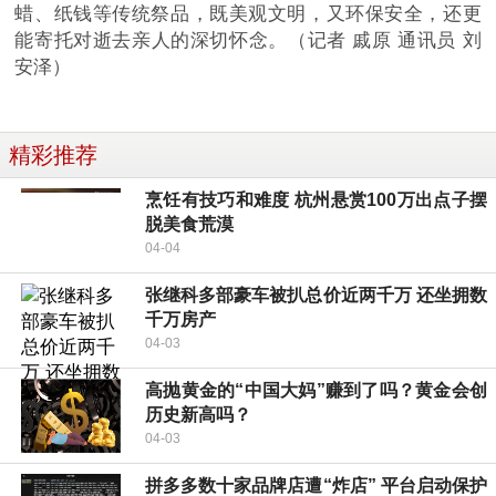
蜡、纸钱等传统祭品，既美观文明，又环保安全，还更
能寄托对逝去亲人的深切怀念。（记者 戚原 通讯员 刘
安泽）
精彩推荐
烹饪有技巧和难度 杭州悬赏100万出点子摆
脱美食荒漠
04-04
张继科多部豪车被扒总价近两千万 还坐拥数
千万房产
04-03
高抛黄金的“中国大妈”赚到了吗？黄金会创
历史新高吗？
04-03
拼多多数十家品牌店遭“炸店” 平台启动保护