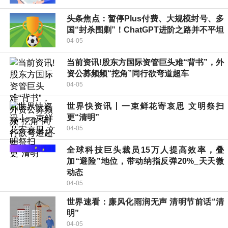
头条焦点：暂停Plus付费、大规模封号、多
国“封杀围剿”！ChatGPT进阶之路并不平坦
04-05
当前资讯!股东方国际资管巨头难“背书”，外
资公募频频“挖角”同行欲弯道超车
04-05
世界快资讯丨一束鲜花寄哀思 文明祭扫
更“清明”
04-05
全球科技巨头裁员15万人提高效率，叠
加“避险”地位，带动纳指反弹20%_天天微
动态
04-05
世界速看：廉风化雨润无声 清明节前话“清
明”
04-05