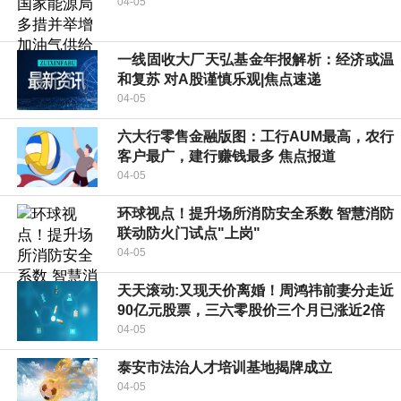
04-05
一线固收大厂天弘基金年报解析：经济或温
和复苏 对A股谨慎乐观|焦点速递
04-05
六大行零售金融版图：工行AUM最高，农行
客户最广，建行赚钱最多 焦点报道
04-05
环球视点！提升场所消防安全系数 智慧消防
联动防火门试点"上岗"
04-05
天天滚动:又现天价离婚！周鸿祎前妻分走近
90亿元股票，三六零股价三个月已涨近2倍
04-05
泰安市法治人才培训基地揭牌成立
04-05