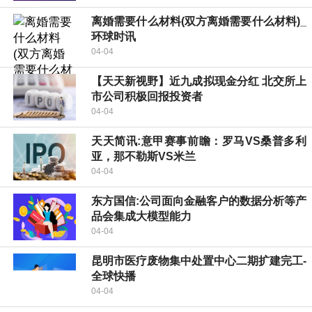
离婚需要什么材料(双方离婚需要什么材料)_
环球时讯
04-04
【天天新视野】近九成拟现金分红 北交所上
市公司积极回报投资者
04-04
天天简讯:意甲赛事前瞻：罗马VS桑普多利
亚，那不勒斯VS米兰
04-04
东方国信:公司面向金融客户的数据分析等产
品会集成大模型能力
04-04
昆明市医疗废物集中处置中心二期扩建完工-
全球快播
04-04