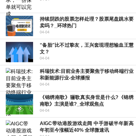
持续阴跌的股票怎样处理？股票尾盘跳水要
卖吗？_环球热门
04-04
“备胎”比不过挚友，王兴套现理想输血王慧
文？
04-04
科瑞技术:目前业务主要聚焦于移动终端行业
和新能源行业-全球播报
04-04
《锦绣南歌》骊歌真实身世是什么?《锦绣
南歌》主演是谁?_全球观焦点
04-04
AIGC带动港股游戏走阔 中手游破半年新高
年初至今涨幅近40% 全球微速讯