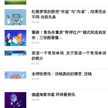
红楼梦里的那些“外溢”与“内省”，结果完全
不同-当前头条
04-05
重磅！青岛存量房“带押过户”模式和流程发
布，三张图看懂→
04-05
英语一千常用单词_关于英语一千常用单词
的简介
04-05
全球快资讯：没钱真的好痛苦_没钱
04-05
德盛海富华庭 环球最资讯
04-05