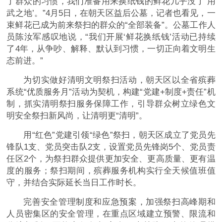
了群众的习惯，我们准备用来换纸钱的鲜花几乎没了‘用
武之地’。”4月5日，在朝天区益后公墓，记者也看见，一
束鲜花已成为前来祭扫的群众的“全部装备”。公墓工作人
员陈汝军感叹地说，“我们开展‘鲜花换纸钱’活动已持续
了4年，从争吵、解释、默认到习惯，一切正向着文明生
态前进。”
为切实做好清明文明祭扫活动，朝天区以全省殡葬
系统“优质服务月”活动为契机，构建“党建+制度+责任”机
制，抓实清明祭扫服务保障工作，引导群众树立绿色文
明安全祭扫新风尚，让清明更“清明”。
用“红色”党建引领“绿色”祭扫，朝天区成立了党员先
锋队1支、党员突击队2支，设置党员先锋岗5个、党员责
任区2个，为祭扫群众提供更加安全、更高质量、更有温
度的服务；祭扫期间，殡葬服务机构实行全天候值班值
守，并结合实际延长当日工作时长。
完善安全管理制度和应急预案，加强祭扫高峰期和
人员密集区的安全管理，在重点区域建立预警、限流和