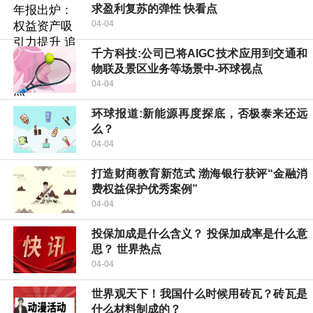
求盈利复苏的弹性 快看点
04-04
千方科技:公司已将AIGC技术应用到交通和
物联及景区业务等场景中-环球视点
04-04
环球报道:新能源再度探底，否极泰来还远
么？
04-04
打造财商教育新范式 渤海银行获评“金融消
费权益保护优秀案例”
04-04
投保加成是什么含义？ 投保加成率是什么意
思？ 世界热点
04-04
世界观天下！我国什么时候用砖瓦？砖瓦是
什么材料制成的？