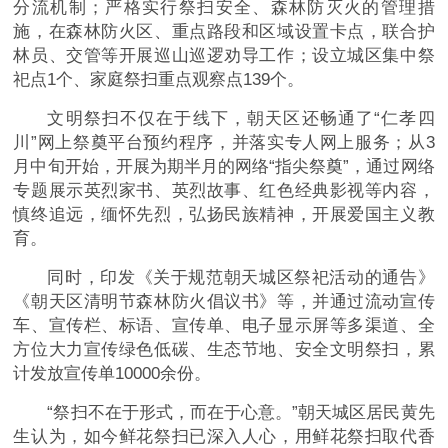
分流机制；严格实行祭扫安全、森林防灭火的管理措
施，在森林防火区、重点路段和区域设置卡点，联合护
林员、交管等开展巡山巡逻劝导工作；设立城区集中祭
祀点1个、家庭祭扫重点观察点139个。
文明祭扫不仅在于线下，朝天区还畅通了“仁孝四
川”网上祭奠平台预约程序，并落实专人网上服务；从3
月中旬开始，开展为期半月的网络“指尖祭奠”，通过网络
专题展示英烈家书、英烈故事、红色经典影视等内容，
慎终追远，缅怀先烈，弘扬民族精神，开展爱国主义教
育。
同时，印发《关于规范朝天城区祭祀活动的通告》
《朝天区清明节森林防火倡议书》等，并通过流动宣传
车、宣传栏、标语、宣传单、电子显示屏等多渠道、全
方位大力宣传绿色低碳、生态节地、安全文明祭扫，累
计发放宣传单10000余份。
“祭扫不在于形式，而在于心意。”朝天城区居民黄先
生认为，如今鲜花祭扫已深入人心，用鲜花祭扫取代香