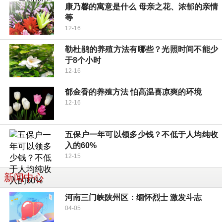
康乃馨的寓意是什么 母亲之花、浓郁的亲情
等
12-16
勒杜鹃的养殖方法有哪些？光照时间不能少
于8个小时
12-16
郁金香的养殖方法 怕高温喜凉爽的环境
12-16
五保户一年可以领多少钱？不低于人均纯收
入的60%
12-15
新闻中心
河南三门峡陕州区：缅怀烈士 激发斗志
04-05