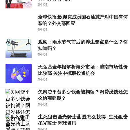
04-04
全球快报:欧佩克成员国石油减产对中国有何
影响？外交部回应
04-04
观察：雨水节气前后的养生要点是什么？你
知道吗？
04-04
天弘基金年报解析海外市场：越南市场性价
比较高 关注中概股投资机会
04-04
欠网贷平台多少钱会被拘留？网贷没钱还怎
么协商延期？
04-04
生死狙击圣光骑士蓝图怎么获得_生死狙击
圣光骑士 环球资讯
04-04