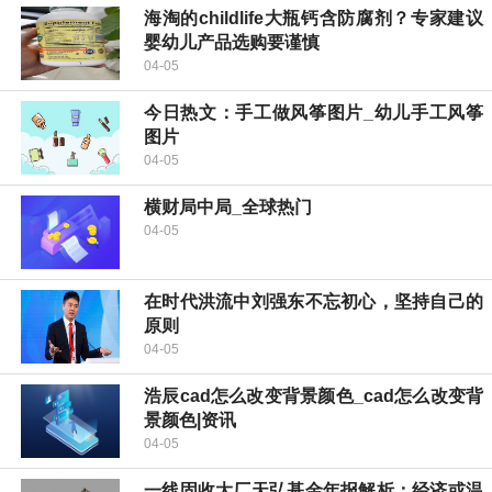
海淘的childlife大瓶钙含防腐剂？专家建议
婴幼儿产品选购要谨慎
04-05
今日热文：手工做风筝图片_幼儿手工风筝
图片
04-05
横财局中局_全球热门
04-05
在时代洪流中刘强东不忘初心，坚持自己的
原则
04-05
浩辰cad怎么改变背景颜色_cad怎么改变背
景颜色|资讯
04-05
一线固收大厂天弘基金年报解析：经济或温