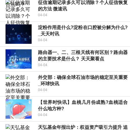
征信逾期记录多久可以消除？个人征信恢复
的方法 微速讯
04-04
淀粉作用是什么?淀粉在口腔被分解为什么?
_天天时讯
04-04
路由器一、二、三根天线有何区别？路由器
的主要技术是什么？ 天天聚看点
04-04
外交部：确保全球石油市场的稳定至关重要
_环球快讯
04-04
【世界时快讯】血桃几月份成熟?血桃适合
什么地方种?
04-04
天弘基金年报出炉：权益资产吸引力提升 追