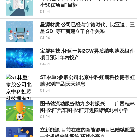
个50亿项目”目标
04-04
星源材质:公司已经与宁德时代、比亚迪、三
星 SDI 等厂商建立了合作关系
04-04
宝馨科技:怀远一期2GW异质结电池及组件
项目预计年内投产
04-04
ST林重:参股公司北京中科虹霸科技拥有虹
膜识别产品|天天消息
04-04
图书馆流动服务助力乡村振兴——广西桂林
图书馆“汽车图书馆”开进四塘镇刘村小学
04-04
立新能源:目前在建的新能源项目已陆续配置
一定规模储能系统 环球今亮点