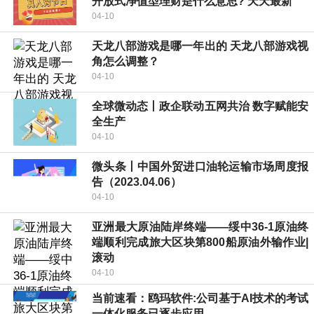
开放式净值型理财是什么意思? 天天最新
04-10
天龙八部游戏是哪一年出的 天龙八部游戏视
角怎么调整？
04-10
全球微动态丨政企联动五网共治 数字赋能安
全生产
04-10
微头条丨中国外贸进口油轮运输市场周度报
告（2023.04.06）
04-10
亚洲最大原油陆岸终端——绥中36-1原油终
端顺利完成旅大区块第800船原油外输作业|
滚动
04-10
当前速看：鸥玛软件:公司基于AI技术的考试
一体化服务已逐步应用