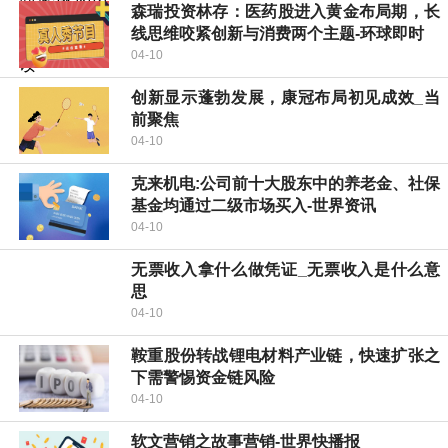
森瑞投资林存：医药股进入黄金布局期，长
线思维咬紧创新与消费两个主题-环球即时
04-10
创新显示蓬勃发展，康冠布局初见成效_当
前聚焦
04-10
克来机电:公司前十大股东中的养老金、社保
基金均通过二级市场买入-世界资讯
04-10
无票收入拿什么做凭证_无票收入是什么意
思
04-10
鞍重股份转战锂电材料产业链，快速扩张之
下需警惕资金链风险
04-10
软文营销之故事营销-世界快播报