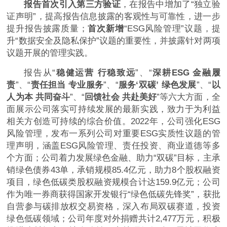
报告
首次引入第三方验证
，在报告中增加了“独立验
证声明”，提高报告信息披露的客观性与可靠性，进一步
提升报告披露质量；
首次新增
“ESG风险管理”议题，提
升“数据安全及隐私保护”议题的重要性，并披露针对两项
议题开展的管理实践。
报告从“
稳健运营 行稳致远
”、“
深耕ESG 金融履
责
”、“
责任担当 专业服务
”、“
服务‘双碳’ 绿色发展
”、“
以
人为本 共同奋斗
”、“
回馈社会 共赴美好
”等六大方面，全
面展示公司落实可持续发展的最新实践，致力于为利益
相关方创造可持续的综合价值。2022年，公司强化ESG
风险管理，发布一系列公司对重要ESG实质性议题的管
理声明，涵盖ESG风险管理、责任投资、商业道德等多
个方面；公司着力发展绿色金融、助力“双碳”目标，主承
销绿色债券43单，承销规模85.4亿元，助力8个股权融资
项目，绿色低碳类股权融资规模合计达159.9亿元；公司
作为唯一券商获得国家开发银行“绿色低碳先锋奖”，获批
自营参与碳排放权交易资格，深入布局双碳赛道，投资
绿色低碳领域；公司年度对外捐赠共计2,477万元，积极