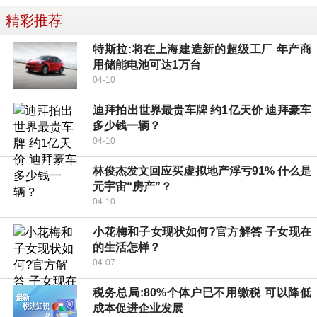
精彩推荐
特斯拉:将在上海建造新的超级工厂 年产商
用储能电池可达1万台
04-10
迪拜拍出世界最贵车牌 约1亿天价 迪拜豪车
多少钱一辆？
04-10
林俊杰发文回应买虚拟地产浮亏91% 什么是
元宇宙“房产”？
04-10
小花梅和子女现状如何?官方解答 子女现在
的生活怎样？
04-07
税务总局:80%个体户已不用缴税 可以降低
成本促进企业发展