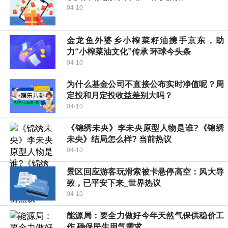
04-10
金龙鱼外婆乡小榨菜籽油携手京东，助
力“小榨菜油文化”传承 环球今头条
04-10
为什么基金公司不直接公布实时净值呢？周
定投和月定投收益差别大吗？
04-10
《锦绣未央》李未央原型人物是谁?《锦绣
未央》结局怎么样? 当前热议
04-10
景区回应游客玩滑索被卡悬停高空：风大导
致，已平安下来_世界热议
04-10
能源局：要全力做好今年天然气保供稳价工
作 确保民生用气需求