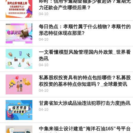
即时：信用卡逾期金额多少被起诉？逾期无
力还款会产生哪些后果？
04-10
每日热点：​孝顺竹属于什么植物? 孝顺竹的
形态特征体现在那里?
04-10
一文看懂模型风险管理国内外政策_世界看
热讯
04-10
私募股权投资具有的特点包括哪些？私募股
权投资的基本特点你知道吗？_全球最资讯
04-10
甘肃省加大涉成品油违法犯罪打击力度|热讯
04-10
中集来福士设计建造“海洋石油165”号平台