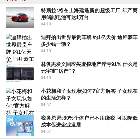
特斯拉:将在上海建造新的超级工厂 年产商
用储能电池可达1万台
04-10
迪拜拍出世界最贵车牌 约1亿天价 迪拜豪车
多少钱一辆？
04-10
林俊杰发文回应买虚拟地产浮亏91% 什么是
元宇宙“房产”？
04-10
小花梅和子女现状如何?官方解答 子女现在
的生活怎样？
04-07
税务总局:80%个体户已不用缴税 可以降低
成本促进企业发展
04-07