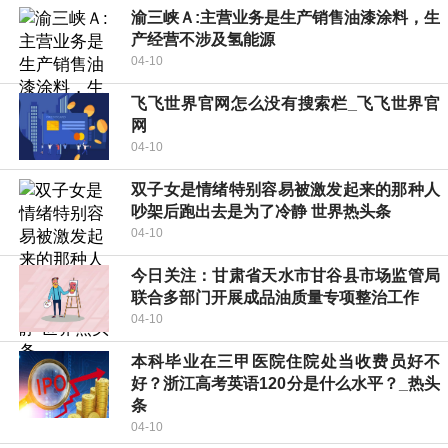
渝三峡Ａ:主营业务是生产销售油漆涂料，生
产经营不涉及氢能源
04-10
飞飞世界官网怎么没有搜索栏_飞飞世界官
网
04-10
双子女是情绪特别容易被激发起来的那种人
吵架后跑出去是为了冷静 世界热头条
04-10
今日关注：甘肃省天水市甘谷县市场监管局
联合多部门开展成品油质量专项整治工作
04-10
本科毕业在三甲医院住院处当收费员好不
好？浙江高考英语120分是什么水平？_热头
条
04-10