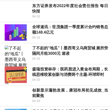
东方证券发布2022年度社会责任报告 每日
快报
04-10
全球速讯：世茂集团一季度累计合约销售总
额148.4亿元
04-10
了不起的“地瓜”丨墨西哥义乌商贸城 厕所旁
隔间月租3000元 速读
04-10
森瑞投资林存：医药股进入黄金布局期，长
线思维咬紧创新与消费两个主题-环球即时
04-10
创新显示蓬勃发展，康冠布局初见成效_当
前聚焦
04-10