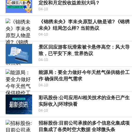
定投和月定投收益差别大吗？
04-10
《锦绣未央》李未央原型人物是谁?《锦绣
未央》结局怎么样? 当前热议
04-10
景区回应游客玩滑索被卡悬停高空：风大导
致，已平安下来_世界热议
04-10
能源局：要全力做好今年天然气保供稳价工
作 确保民生用气需求
04-10
彩讯股份:公司应用AI相关技术的业务已产生
实际收入|环球快看
04-10
招标股份:目前公司承接的多个信息化集成项
目集成了各类时空大数据 全球微头条