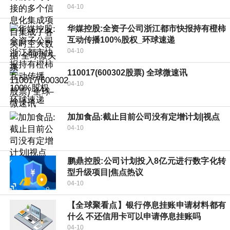
04-10
华媒控股:全资子公司浙江都市快报持有橙柿
互动传播100%股权_环球速递
04-10
110017(600302股票) 全球微速讯
04-10
加加食品:截止目前公司没有定增计划|视点
04-10
鹏鼎控股:公司计划投入8亿元进行数字化转
型升级项目|焦点热议
04-10
【全球聚看点】银行停息挂账申请材料都有
什么 不还信用卡可以申请停息挂账吗
04-10