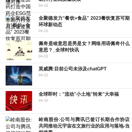
04-10
全聚德发力“餐饮+食品” 2023餐饮复苏可期
环球新动态
04-10
佩奇是啥意思是男是女？网络用语佩奇什么
意思？_全球时快讯
04-10
英威腾:目前公司未涉及chatGPT
04-10
全球即时：“流动”小土地“转来”大幸福
04-10
岭南股份:公司与腾讯已签订长期合作协议
共同推动元宇宙在文旅行业的应用与落地-当