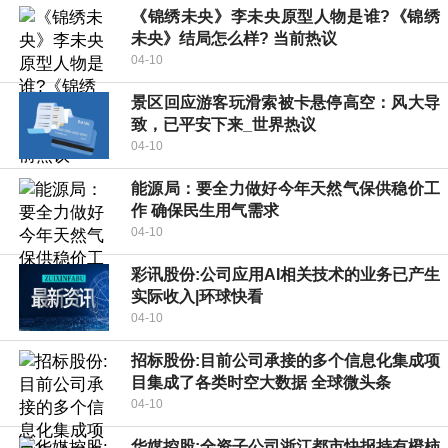
《锦绣未央》李未央原型人物是谁?《锦绣
未央》结局怎么样? 当前热议
04-10
景区回应游客玩滑索被卡悬停高空：风大导
致，已平安下来_世界热议
04-10
能源局：要全力做好今年天然气保供稳价工
作 确保民生用气需求
04-10
彩讯股份:公司应用AI相关技术的业务已产生
实际收入|环球快看
04-10
招标股份:目前公司承接的多个信息化集成项
目集成了各类时空大数据 全球微头条
04-10
华媒控股:全资子公司浙江都市快报持有橙柿