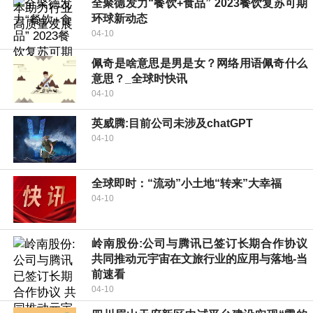
全聚德发力“餐饮+食品” 2023餐饮复苏可期
环球新动态
04-10
佩奇是啥意思是男是女？网络用语佩奇什么
意思？_全球时快讯
04-10
英威腾:目前公司未涉及chatGPT
04-10
全球即时：“流动”小土地“转来”大幸福
04-10
岭南股份:公司与腾讯已签订长期合作协议
共同推动元宇宙在文旅行业的应用与落地-当
前速看
04-10