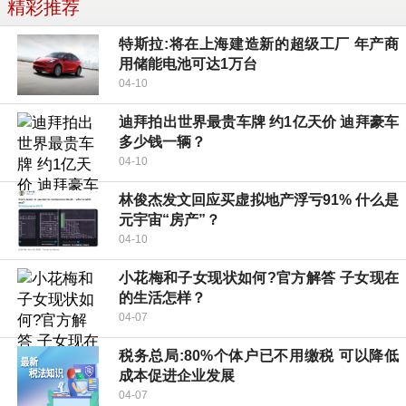
精彩推荐
特斯拉:将在上海建造新的超级工厂 年产商
用储能电池可达1万台
04-10
迪拜拍出世界最贵车牌 约1亿天价 迪拜豪车
多少钱一辆？
04-10
林俊杰发文回应买虚拟地产浮亏91% 什么是
元宇宙“房产”？
04-10
小花梅和子女现状如何?官方解答 子女现在
的生活怎样？
04-07
税务总局:80%个体户已不用缴税 可以降低
成本促进企业发展
04-07