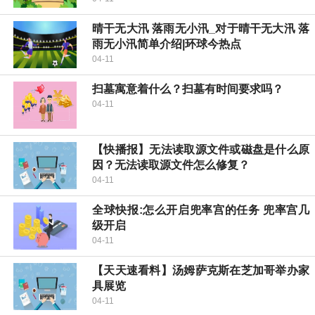
晴干无大汛 落雨无小汛_对于晴干无大汛 落
雨无小汛简单介绍|环球今热点
04-11
扫墓寓意着什么？扫墓有时间要求吗？
04-11
【快播报】无法读取源文件或磁盘是什么原
因？无法读取源文件怎么修复？
04-11
全球快报:怎么开启兜率宫的任务 兜率宫几
级开启
04-11
【天天速看料】汤姆萨克斯在芝加哥举办家
具展览
04-11