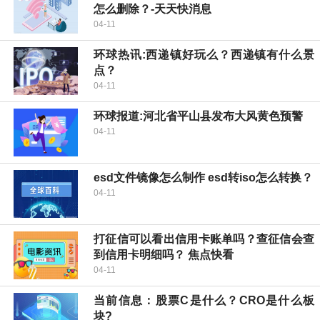
怎么删除？-天天快消息
04-11
环球热讯:西递镇好玩么？西递镇有什么景
点？
04-11
环球报道:河北省平山县发布大风黄色预警
04-11
esd文件镜像怎么制作 esd转iso怎么转换？
04-11
打征信可以看出信用卡账单吗？查征信会查
到信用卡明细吗？ 焦点快看
04-11
当前信息：股票C是什么？CRO是什么板
块?