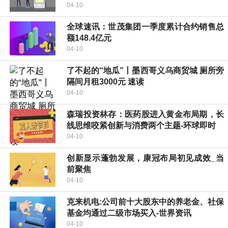
04-10
全球速讯：世茂集团一季度累计合约销售总
额148.4亿元
04-10
了不起的“地瓜”丨墨西哥义乌商贸城 厕所旁
隔间月租3000元 速读
04-10
森瑞投资林存：医药股进入黄金布局期，长
线思维咬紧创新与消费两个主题-环球即时
04-10
创新显示蓬勃发展，康冠布局初见成效_当
前聚焦
04-10
克来机电:公司前十大股东中的养老金、社保
基金均通过二级市场买入-世界资讯
04-10