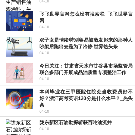
04-10
飞飞世界官网怎么没有搜索栏_飞飞世界官
网
04-10
双子女是情绪特别容易被激发起来的那种人
吵架后跑出去是为了冷静 世界热头条
04-10
今日关注：甘肃省天水市甘谷县市场监管局
联合多部门开展成品油质量专项整治工作
04-10
本科毕业在三甲医院住院处当收费员好不
好？浙江高考英语120分是什么水平？_热头
条
04-10
陇东新区石油勘探斩获百吨油流井
04-10