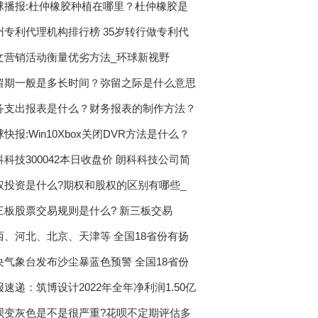
球播报:杜仲橡胶种植在哪里？杜仲橡胶是
州专利代理机构排行榜 35岁转行做专利代
文营销活动衡量优劣方法_环球新视野
留期一般是多长时间？弥留之际是什么意思
务支出报表是什么？财务报表的制作方法？
快报:Win10Xbox关闭DVR方法是什么？
科科技300042本日收盘价 朗科科技公司简
权投资是什么?期权和股权的区别有哪些_
三板股票交易规则是什么? 新三板交易
西、河北、北京、天津等 全国18省份有扬
央气象台发布沙尘暴蓝色预警 全国18省份
报速递：筑博设计2022年全年净利润1.50亿
呗变灰色是不是很严重?花呗不定期评估多