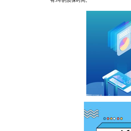
有3年的质保时间。
这款治甲流药物降价超8
利用密码任意调制计量单