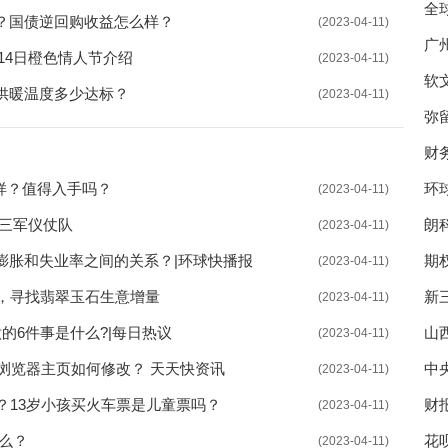
全
？国债逆回购收益怎么样？
(2023-04-11)
广
月14日橙色情人节介绍
(2023-04-11)
软
供暖温度多少达标？
(2023-04-11)
弥
财
么样？值得入手吗？
环球
(2023-04-11)
w
国三军仪仗队
朗
(2023-04-11)
介
膨胀和失业率之间的关系？|环球快播报
期
(2023-04-11)
播
趣，寻找翡翠玉石生意增量
新
(2023-04-11)
的6件事是什么?|每日热议
山
(2023-04-11)
q浏览器主页如何修改？ 天天快资讯
中
(2023-04-11)
？13岁小孩买火车票是儿童票吗？
财
(2023-04-11)
么？
花
(2023-04-11)