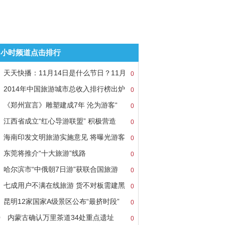
8小时频道点击排行
天天快播：11月14日是什么节日？11月
0
2014年中国旅游城市总收入排行榜出炉
0
《郑州宣言》雕塑建成7年 沦为游客“
0
江西省成立“红心导游联盟” 积极营造
0
海南印发文明旅游实施意见 将曝光游客
0
东莞将推介“十大旅游”线路
0
哈尔滨市“中俄朝7日游”获联合国旅游
0
七成用户不满在线旅游 货不对板需建黑
0
昆明12家国家A级景区公布“最挤时段”
0
0
内蒙古确认万里茶道34处重点遗址
0