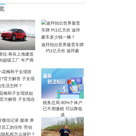
觉
迪拜拍出世界最贵车牌
约1亿天价 迪拜豪
斯拉:将在上海建造
的超级工厂 年产商
花梅和子女现状如
?官方解答 子女现在
税务总局:80%个体户
已不用缴税 可以降低
成