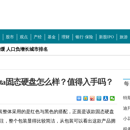
股市
观点
产经
基金
理财
银行·保险
新股IPO
旅游
放缓 人口负增长城市排名
:先挂着 五一你还会住民宿吗？
内容被罚 违禁书籍怎么处罚？
青科技等 主板首批注册制新股上市集体高开
ata固态硬盘怎么样？值得入手吗？
每
卖 张继科事情又爆猛料了？
 白糖价格创五年新高
特
身而退 是一个严肃的公共法律事件？
迪
硬盘的包装整体采用的是红色与黑色的搭配，正面是该款固态硬盘
小
物业 如何评价哔哩哔哩董事长陈睿？
的标注，整个包装显得比较简洁，从包装可以看出这款产品拥
税