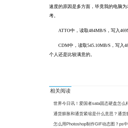
速度的原因是多方面，毕竟我的电脑为
考。
ATTO中，读取484MB/S，写入
CDM中，读取545.10MB/S，写
个人还是比较满意的。
标签：
爱国者sata固态硬盘
电脑硬件
固态硬
相关阅读
世界今日讯！爱国者sata固态硬盘怎
通货膨胀和通货紧缩是什么意思？通货
怎么用Photoshop制作GIF动态图？