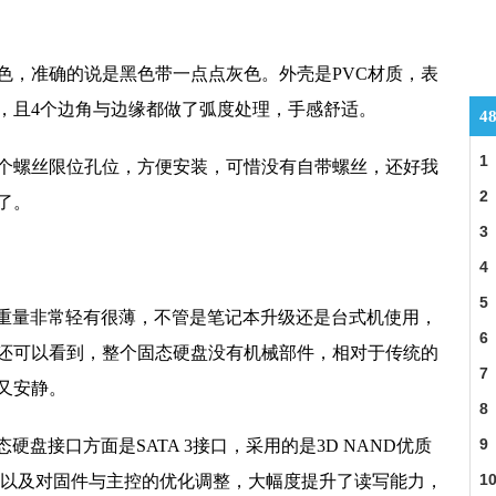
色，准确的说是黑色带一点点灰色。外壳是PVC材质，表
，且4个边角与边缘都做了弧度处理，手感舒适。
4
1
个螺丝限位孔位，方便安装，可惜没有自带螺丝，还好我
14
2
了。
3
4
5
整体的重量非常轻有很薄，不管是笔记本升级还是台式机使用，
6
还可以看到，整个固态硬盘没有机械部件，相对于传统的
7
又安静。
8
9
固态硬盘接口方面是SATA 3接口，采用的是3D NAND优质
1
术以及对固件与主控的优化调整，大幅度提升了读写能力，