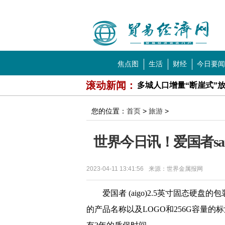
中国贸易经济网
导航
焦点图
生活
财经
今日要闻
多城人口增量“断崖式”
科技
教育
滚动新闻：
民宿回应五一价格翻十倍
小红书出版物含危害公德
您的位置：
首页
>
旅游
>
中信金属、中重科技、常
世界今日讯！爱国者s
大量张继科周边被粉丝甩
全球糖市产量缩减预期等
2023-04-11 13:41:56
来源：世界金属报网
媒体:张继科这次很难全
爱国者 (aigo)2.5英寸固态
陈睿曾称哔哩哔哩像社区
的产品名称以及LOGO和256G容量