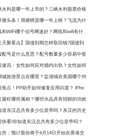
峡水利是哪一年上市的？三峡水利股票价格
界微头条丨琅琊榜是哪一年上映？飞流为什
线和WiFi哪个信号网速好？网线和wifi有什
天天聚看点】国债到期怎样取回钱?国债到
股配号是什么意思？配号数量多少容易中签
前速讯：女性如何应对婚内出轨？女性如何
湖城旅游景点在哪里？盐湖城在美国哪个州
日焦点！PP助手如何修复应用闪退？ iPho
红最旺哪些属相？哪些水晶具有招财的功效
知道东汉总共有多少位皇帝吗？东汉的历史
日快看!你知道东汉总共有多少位皇帝吗？
金所：预计股份将于4月14日开始在香港交