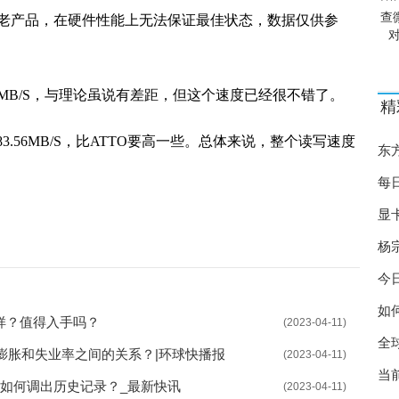
查
老产品，在硬件性能上无法保证最佳状态，数据仅供参
469MB/S，与理论虽说有差距，但这个速度已经很不错了。
精
入483.56MB/S，比ATTO要高一些。总体来说，整个读写速度
东
每
显
盘
杨
今
如
么样？值得入手吗？
(2023-04-11)
全
膨胀和失业率之间的关系？|环球快播报
(2023-04-11)
当
ps中如何调出历史记录？_最新快讯
(2023-04-11)