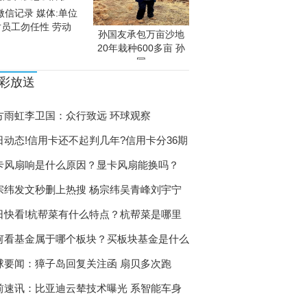
微信记录 媒体:单位
对员工勿任性 劳动
孙国友承包万亩沙地
20年栽种600多亩 孙
国
彩放送
方雨虹李卫国：众行致远 环球观察
日动态!信用卡还不起判几年?信用卡分36期
卡风扇响是什么原因？显卡风扇能换吗？
宗纬发文秒删上热搜 杨宗纬吴青峰刘宇宁
日快看!杭帮菜有什么特点？杭帮菜是哪里
何看基金属于哪个板块？买板块基金是什么
球要闻：獐子岛回复关注函 扇贝多次跑
前速讯：比亚迪云辇技术曝光 系智能车身