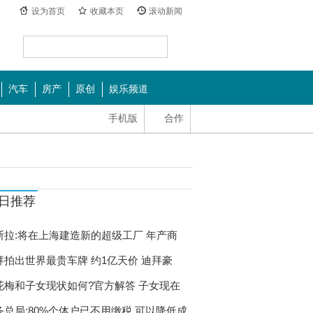
设为首页
收藏本页
滚动新闻
汽车
房产
原创
娱乐频道
手机版
合作
日推荐
斯拉:将在上海建造新的超级工厂 年产商
拜拍出世界最贵车牌 约1亿天价 迪拜豪
花梅和子女现状如何?官方解答 子女现在
务总局:80%个体户已不用缴税 可以降低成