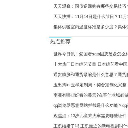
天天观察：国债逆回购有哪些交易技巧
天天快播：11月14日是什么节日？11
集体供暖室内温度标准是多少度？集体
热点推荐
世界今日讯！爱国者sata固态硬盘怎
十大热门日本综艺节目 日本综艺看中
通货膨胀和通货紧缩是什么意思？通货
玉出抖in·玉翠定制周：契合定制化兴
南疆有哪些好看的美景?在喀什老城必做
qq浏览器恶意网站拦截是什么功能？q
观焦点：13岁儿童乘火车需要哪些证件
王凯结婚了吗 王凯最近的新电视剧叫什