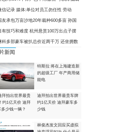
微信记录 媒体:单位对员工勿任性 劳动
国友承包万亩沙地20年栽种600多亩 孙国
饪有技巧和难度 杭州悬赏100万出点子摆
继科多部豪车被扒总价近两千万 还坐拥数
片新闻
特斯拉:将在上海建造新
的超级工厂 年产商用储
能电
迪拜拍出世界最贵车牌
约1亿天价 迪拜豪车多
少钱
林俊杰发文回应买虚拟
地产浮亏91% 什么是元