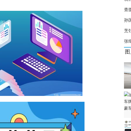
0% 治疗甲流的特效药有哪些？
查
位 揭成都夜市鬼秤套路
孙
烹
张
图