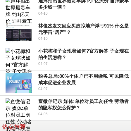
迪拜拍出世界最贵车牌 约1亿天价 迪拜豪车
多少钱一辆？
04-10
林俊杰发文回应买虚拟地产浮亏91% 什么是
元宇宙“房产”？
04-10
小花梅和子女现状如何?官方解答 子女现在
的生活怎样？
04-07
税务总局:80%个体户已不用缴税 可以降低
成本促进企业发展
04-07
查微信记录 媒体:单位对员工勿任性 劳动者
的隐私权怎么保护？
04-06
热点推荐