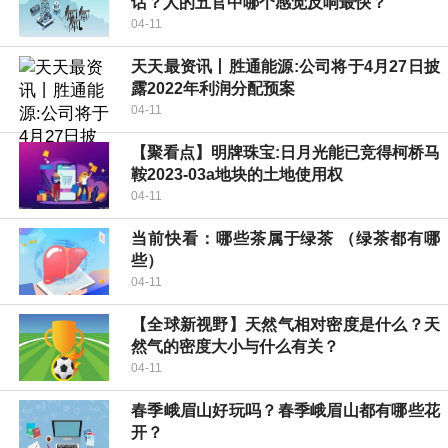
话？人的五官中哪个感觉反响最快？
04-11
天天最资讯丨胜通能源:公司将于4月27日披
露2022年利润分配预案
04-11
【聚看点】明牌珠宝:日月光能已竞得柯桥马
鞍2023-03a地块的土地使用权
04-11
当前快看：哪些茶属于绿茶 （绿茶都有哪
些）
04-11
【全球新视野】天然气相对密度是什么？天
然气的密度大小与什么有关？
04-11
春季峨眉山好玩吗？春季峨眉山都有哪些花
开？