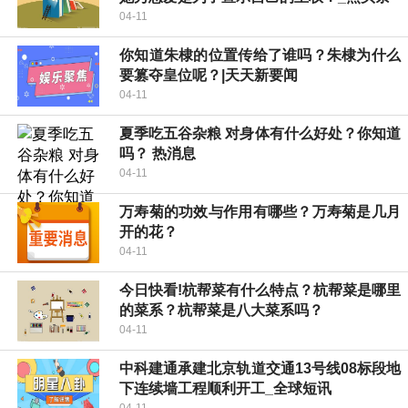
04-11
你知道朱棣的位置传给了谁吗？朱棣为什么
要篡夺皇位呢？|天天新要闻
04-11
夏季吃五谷杂粮 对身体有什么好处？你知道
吗？ 热消息
04-11
万寿菊的功效与作用有哪些？万寿菊是几月
开的花？
04-11
今日快看!杭帮菜有什么特点？杭帮菜是哪里
的菜系？杭帮菜是八大菜系吗？
04-11
中科建通承建北京轨道交通13号线08标段地
下连续墙工程顺利开工_全球短讯
04-11