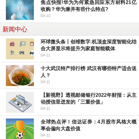
焦点快报!华为为何紧急回应东方材料21亿
收购？华为兼并有些什么特点?
04-10
新闻中心
环球微头条丨创维数字:机顶盒深度智能化结
合大屏显示将提升为家庭智能载体
04-11
十大武汉特产排行榜 武汉有哪些特产适合送
人？
04-11
【新视野】透视邮储银行2022年财报：从主
动授信里迸发的「三重价值」
04-11
全球热点评！信达证券：4月股市风格大概
率会偏向大盘价值
04-11