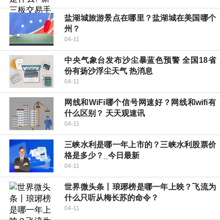
盐湖城旅游景点在哪里？盐湖城在美国哪个
州？
04-11
中央气象台发布沙尘暴蓝色预警 全国18省
份有扬沙浮尘天气 热消息
04-11
网线和WiFi哪个信号网速好？网线和wifi有
什么区别？ 天天观速讯
04-11
三峡水利是哪一年上市的？三峡水利股票价
格是多少？_今日最新
04-11
世界微头条丨琅琊榜是哪一年上映？飞流为
什么只听从梅长苏的命令？
04-11