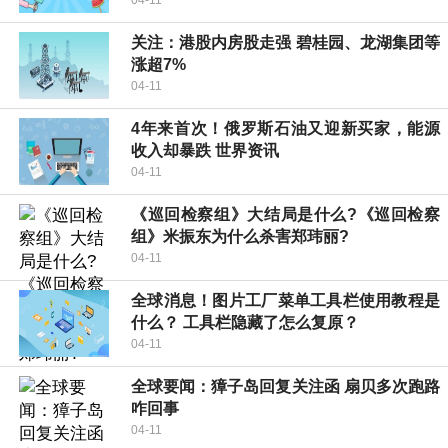
关注：港股内房股走强 碧桂园、龙湖集团等
涨超7%
04-11
4年来首次！俄罗斯石油又迎新买家，能源
收入却暴跌 世界资讯
04-11
《巡回检察组》大结局是什么?《巡回检察
组》米振东为什么杀害郑玮丽?
04-11
全球消息！图片工厂菜单工具栏使用教程是
什么？ 工具栏隐藏了怎么复原？
04-11
全球要闻：獐子岛回复关注函 扇贝多次跑路
咋回事
04-11