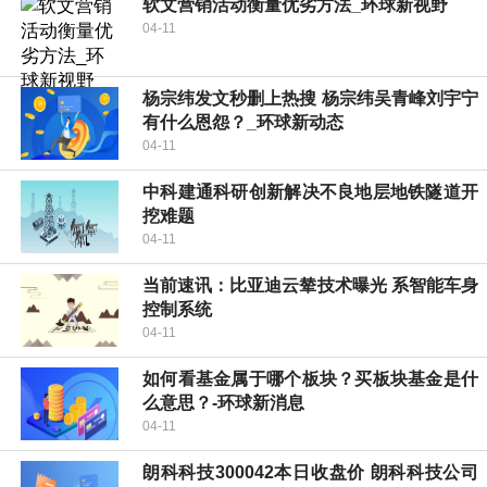
软文营销活动衡量优劣方法_环球新视野
04-11
杨宗纬发文秒删上热搜 杨宗纬吴青峰刘宇宁
有什么恩怨？_环球新动态
04-11
中科建通科研创新解决不良地层地铁隧道开
挖难题
04-11
当前速讯：比亚迪云辇技术曝光 系智能车身
控制系统
04-11
如何看基金属于哪个板块？买板块基金是什
么意思？-环球新消息
04-11
朗科科技300042本日收盘价 朗科科技公司