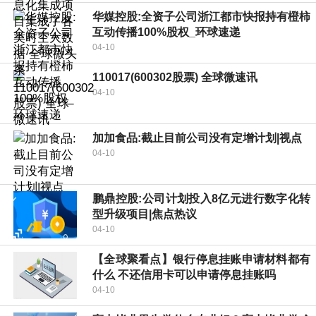
华媒控股:全资子公司浙江都市快报持有橙柿
互动传播100%股权_环球速递
04-10
110017(600302股票) 全球微速讯
04-10
加加食品:截止目前公司没有定增计划|视点
04-10
鹏鼎控股:公司计划投入8亿元进行数字化转
型升级项目|焦点热议
04-10
【全球聚看点】银行停息挂账申请材料都有
什么 不还信用卡可以申请停息挂账吗
04-10