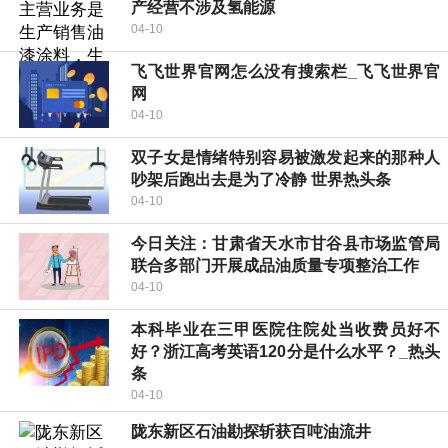
产经营不涉及氢能源
04-10
飞飞世界官网怎么没有搜索栏_飞飞世界官
网
04-10
双子女是情绪特别容易被激发起来的那种人
吵架后跑出去是为了冷静 世界热头条
04-10
今日关注：甘肃省天水市甘谷县市场监管局
联合多部门开展成品油质量专项整治工作
04-10
本科毕业在三甲医院住院处当收费员好不
好？浙江高考英语120分是什么水平？_热头
条
04-10
陇东新区石油勘探斩获百吨油流井