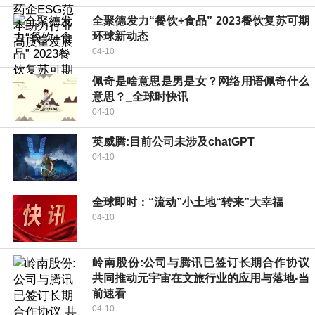
全聚德发力“餐饮+食品” 2023餐饮复苏可期
环球新动态
04-10
佩奇是啥意思是男是女？网络用语佩奇什么
意思？_全球时快讯
04-10
英威腾:目前公司未涉及chatGPT
04-10
全球即时：“流动”小土地“转来”大幸福
04-10
岭南股份:公司与腾讯已签订长期合作协议
共同推动元宇宙在文旅行业的应用与落地-当
前速看
04-10