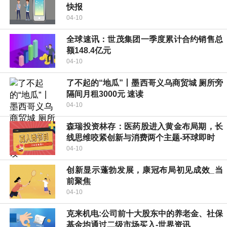
快报
04-10
全球速讯：世茂集团一季度累计合约销售总
额148.4亿元
04-10
了不起的“地瓜”丨墨西哥义乌商贸城 厕所旁
隔间月租3000元 速读
04-10
森瑞投资林存：医药股进入黄金布局期，长
线思维咬紧创新与消费两个主题-环球即时
04-10
创新显示蓬勃发展，康冠布局初见成效_当
前聚焦
04-10
克来机电:公司前十大股东中的养老金、社保
基金均通过二级市场买入-世界资讯