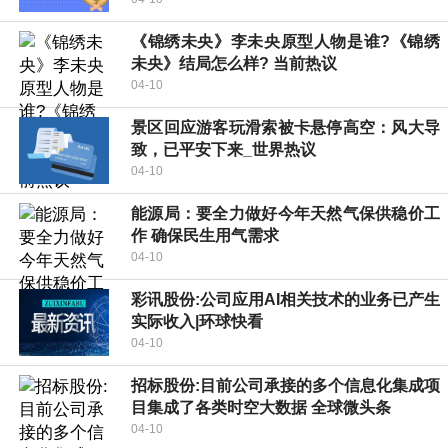
《锦绣未央》李未央原型人物是谁?《锦绣
未央》结局怎么样? 当前热议
04-10
景区回应游客玩滑索被卡悬停高空：风大导
致，已平安下来_世界热议
04-10
能源局：要全力做好今年天然气保供稳价工
作 确保民生用气需求
04-10
彩讯股份:公司应用AI相关技术的业务已产生
实际收入|环球快看
04-10
招标股份:目前公司承接的多个信息化集成项
目集成了各类时空大数据 全球微头条
04-10