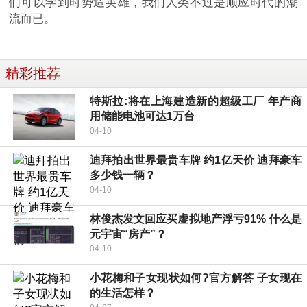
们可以学到时势造英雄，我们人类不过是顺应时代的潮
流而已。
精彩推荐
特斯拉:将在上海建造新的超级工厂 年产商
用储能电池可达1万台
04-10
迪拜拍出世界最贵车牌 约1亿天价 迪拜豪车
多少钱一辆？
04-10
林俊杰发文回应买虚拟地产浮亏91% 什么是
元宇宙“房产”？
04-10
小花梅和子女现状如何?官方解答 子女现在
的生活怎样？