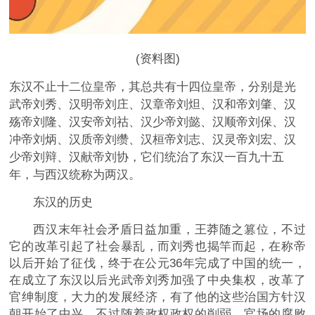
(资料图)
东汉不止十二位皇帝，其总共有十四位皇帝，分别是光
武帝刘秀、汉明帝刘庄、汉章帝刘炟、汉和帝刘肇、汉
殇帝刘隆、汉安帝刘祜、汉少帝刘懿、汉顺帝刘保、汉
冲帝刘炳、汉质帝刘缵、汉桓帝刘志、汉灵帝刘宏、汉
少帝刘辩、汉献帝刘协，它们统治了东汉一百九十五
年，与西汉统称为两汉。
东汉的历史
西汉末年社会矛盾日益加重，王莽随之篡位，不过
它的改革引起了社会暴乱，而刘秀也揭竿而起，在称帝
以后开始了征伐，终于在公元36年完成了中国的统一，
在成立了东汉以后光武帝刘秀加强了中央集权，改革了
官绅制度，大力的发展经济，有了他的这些治国方针汉
朝开始了中兴，不过随着政权政权的削弱，官场的腐败