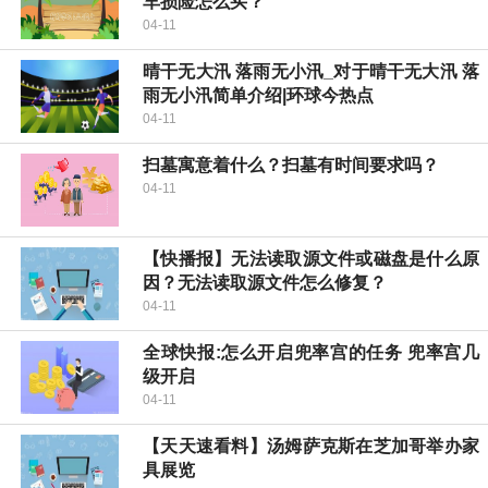
车损险怎么买？
04-11
晴干无大汛 落雨无小汛_对于晴干无大汛 落
雨无小汛简单介绍|环球今热点
04-11
扫墓寓意着什么？扫墓有时间要求吗？
04-11
【快播报】无法读取源文件或磁盘是什么原
因？无法读取源文件怎么修复？
04-11
全球快报:怎么开启兜率宫的任务 兜率宫几
级开启
04-11
【天天速看料】汤姆萨克斯在芝加哥举办家
具展览