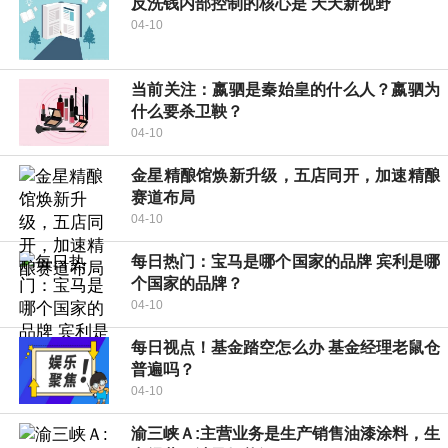
反洗钱内部控制的核心是 天天新视野
04-10
当前关注：嬴驷是秦始皇的什么人？嬴驷为
什么要杀卫鞅？
04-10
金星精酿馆焕新升级，五店同开，加速精酿
赛道布局
04-10
每日热门：宝马是哪个国家的品牌 宾利是哪
个国家的品牌？
04-10
每日视点！基金踏空怎么办 基金经理老鼠仓
普遍吗？
04-10
渝三峡Ａ:主营业务是生产销售油漆涂料，生