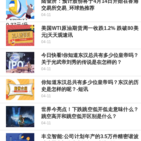
陆金所：预计股份将于4月14日开始在香港
交易所交易_环球热推荐
04-11
美国WTI原油期货周一收跌1.2% 跌破80美
元|天天观速讯
04-11
今日快看!你知道东汉总共有多少位皇帝吗？
关于光武帝刘秀的传说是在怎样的？
04-11
你知道东汉总共有多少位皇帝吗？东汉的历
史是怎样的呢？-短讯
04-11
世界今亮点！下跌跳空低开低走意味什么？
跳空高开和跳空低开区别是什么？
04-11
丰立智能:公司计划年产的3.5万件精密谐波