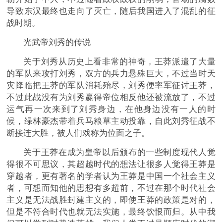
导致东汉最终也走向了灭亡，随后我国进入了混乱的征
战时期。
光武帝刘秀的传说
关于刘秀从历史上看非常的神奇，王莽派遣了大量
的军队来攻打刘秀，双方的兵力悬殊巨大，不过当时天
灾降临把王莽的军队消耗殆尽，刘秀便率军征讨王莽，
不过此战没有为刘秀赢得帝位相反他还被流放了，不过
运气再一次来到了刘秀身边，在他身边没有一人的时
候，绿林豪杰带着兵马粮草主动投靠，自此刘秀征战不
断接连大胜，被人们戏称为位面之子。
关于王莽在成为皇帝以后颁布的一些制度现代人觉
得很不可思议，其超越时代的想法让很多人觉得王莽是
穿越者，更有著名的学者认为王莽是中国一个社会主义
者，可想而知他的思想有多超前，不过在那个时代社会
主义是无法战胜封建主义的，即使王莽的政策是对的，
但是不符合时代也就无法实施，最终饮恨而归。从中我