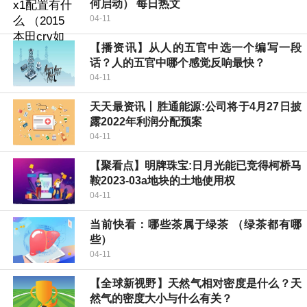
何启动） 每日热文
04-11
【播资讯】从人的五官中选一个编写一段
话？人的五官中哪个感觉反响最快？
04-11
天天最资讯丨胜通能源:公司将于4月27日披
露2022年利润分配预案
04-11
【聚看点】明牌珠宝:日月光能已竞得柯桥马
鞍2023-03a地块的土地使用权
04-11
当前快看：哪些茶属于绿茶 （绿茶都有哪
些）
04-11
【全球新视野】天然气相对密度是什么？天
然气的密度大小与什么有关？