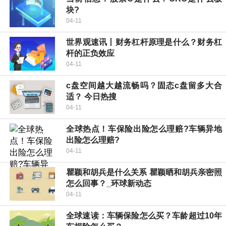
块?
04-11
世界观速讯丨财务杠杆原理是什么？财务杠
杆的正负效应
04-11
c盘空间越大越流畅吗？固态c盘留多大合
适？ 今日热搜
04-11
全球热点！车保险出险怎么理赔?车辆异地
出险怎么理赔?
04-11
瞿颖和胡兵是什么关系 瞿颖晒和胡兵亲密照
怎么回事？_环球新动态
04-11
全球速读：车辆保险怎么买？车龄超过10年