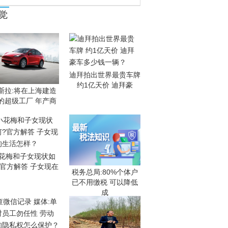
觉
迪拜拍出世界最贵车牌
约1亿天价 迪拜豪
斯拉:将在上海建造
的超级工厂 年产商
花梅和子女现状如
?官方解答 子女现在
税务总局:80%个体户
已不用缴税 可以降低
成