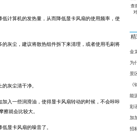
查
效降低计算机的发热量，从而降低显卡风扇的使用频率，使
精
许多的灰尘，建议将散热组件拆下来清理，或者使用毛刷将
金
为
景
《
上的灰尘清干净。
能
比如加入一些润滑油，使得显卡风扇转动的时候，不会咔咔
彩
摩擦就会比较大。
加
够降低显卡风扇的噪音了。
招