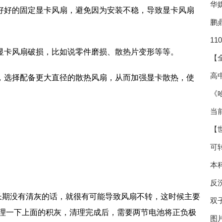
华
要好好的固定显卡风扇，避免因为安装不稳，导致显卡风扇
鹏
11
现显卡风扇破损，比如说零件磨损、散热片变形等等。
【
高
候，选择配备更大直径的散热风扇，从而加强显卡散热，使
《
当
【
可
本
反
长期没有清灰的话，就很有可能导致风扇不转，这时候主要
双
理一下上面的积灰，清理完成后，需要两节电池将正负极
图