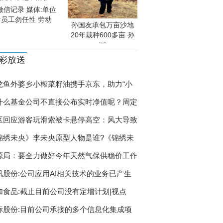
微信记录 媒体:单位
对员工勿任性 劳动
孙国友承包万亩沙地
20年栽种600多亩 孙
国
彩放送
龙鱼外婆乡小榨菜籽油携手京东，助力“小
什么基金公司不直接公布实时净值呢？周定
区回应游客玩滑索被卡悬停高空：风大导致
锦绣未央》李未央原型人物是谁?《锦绣未
源局：要全力做好今年天然气保供稳价工作
讯股份:公司应用AI相关技术的业务已产生
加食品:截止目前公司没有定增计划|视点
标股份:目前公司承接的多个信息化集成项