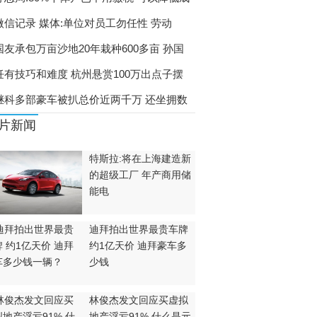
微信记录 媒体:单位对员工勿任性 劳动
国友承包万亩沙地20年栽种600多亩 孙国
饪有技巧和难度 杭州悬赏100万出点子摆
继科多部豪车被扒总价近两千万 还坐拥数
片新闻
特斯拉:将在上海建造新
的超级工厂 年产商用储
能电
迪拜拍出世界最贵车牌
约1亿天价 迪拜豪车多
少钱
林俊杰发文回应买虚拟
地产浮亏91% 什么是元