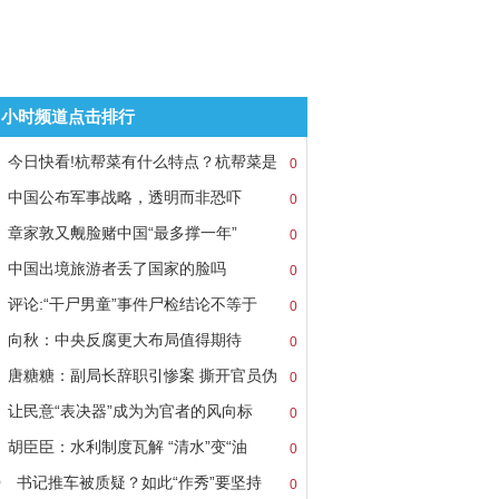
8小时频道点击排行
今日快看!杭帮菜有什么特点？杭帮菜是
0
中国公布军事战略，透明而非恐吓
0
章家敦又觍脸赌中国“最多撑一年”
0
中国出境旅游者丢了国家的脸吗
0
评论:“干尸男童”事件尸检结论不等于
0
向秋：中央反腐更大布局值得期待
0
唐糖糖：副局长辞职引惨案 撕开官员伪
0
让民意“表决器”成为为官者的风向标
0
胡臣臣：水利制度瓦解 “清水”变“油
0
0
书记推车被质疑？如此“作秀”要坚持
0