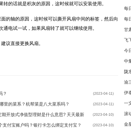
果转的话就是积灰的原因，这时候就可以安装使用。
每
里面的轴的原因，这时候可以撕开风扇中间的标签，然后向
每
次通电试一试，如果风扇转了就可以继续使用。
甘
飞
，建议直接更换风扇。
今
中
大怎么办
显卡风扇能换吗
显卡风扇坏了怎么换
陇
渝
伊
吗？
(2023-04-11)
司
一
是哪里的菜系？杭帮菜是八大菜系吗？
(2023-04-11)
滚
定期开放式净值型理财是什么意思? 天天最新
(2023-04-10)
金
个支付宝账户吗？银行卡怎么绑定支付宝？
(2023-04-10)