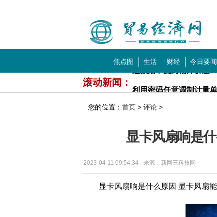
中国贸易经济网
导航
焦点图
生活
财经
今日要闻
科技
教育
滚动新闻：
利用密码任意调制计量单
多城人口增量“断崖式”
您的位置：
首页
>
评论
>
民宿回应五一价格翻十倍
显卡风扇响是什
为什么校园内接连出现
中信金属、中重科技、常
2023-04-11 09:54:34
来源：新网三科技网
大量张继科周边被粉丝甩
显卡风扇响是什么原因 显卡风扇能
全球糖市产量缩减预期等