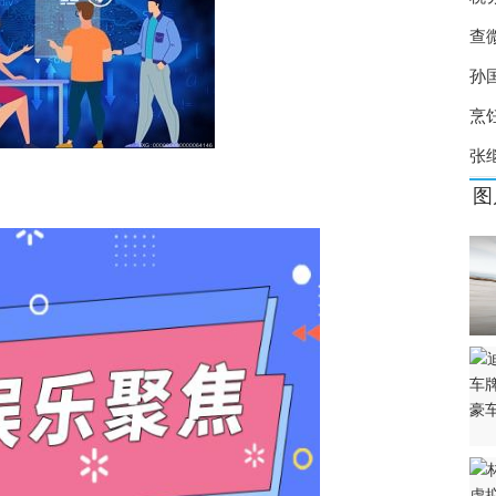
身而退 是一个严肃的公共法律事件？
查
物业 如何评价哔哩哔哩董事长陈睿？
孙
0% 治疗甲流的特效药有哪些？
烹
张
图