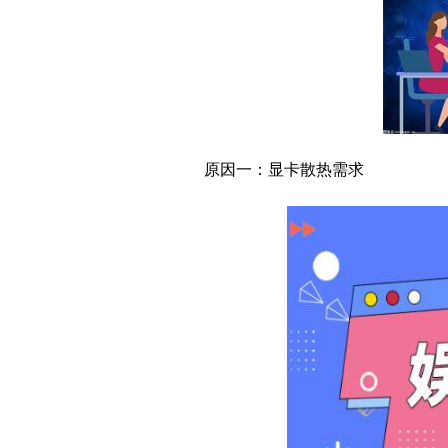
媒体:张继科这次很难全
陈睿曾称哔哩哔哩像社区
这款治甲流药物降价超8
原因一：显卡散热需求