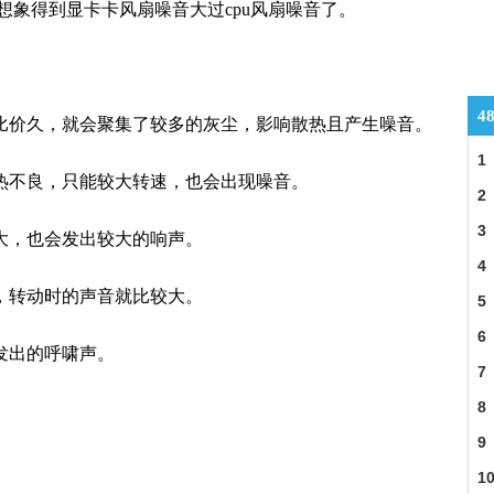
想象得到显卡卡风扇噪音大过cpu风扇噪音了。
4
间比价久，就会聚集了较多的灰尘，影响散热且产生噪音。
1
散热不良，只能较大转速，也会出现噪音。
2
3
较大，也会发出较大的响声。
4
良，转动时的声音就比较大。
5
6
发出的呼啸声。
7
8
9
1