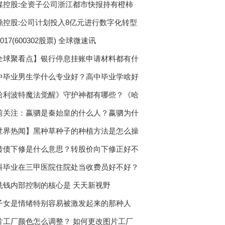
媒控股:全资子公司浙江都市快报持有橙柿
鼎控股:公司计划投入8亿元进行数字化转型
0017(600302股票) 全球微速讯
全球聚看点】银行停息挂账申请材料都有什
中毕业男生学什么专业好？高中毕业学啥好
哈利波特魔法觉醒》守护神都有哪些？《哈
前关注：嬴驷是秦始皇的什么人？嬴驷为什
世界热闻】黑种草种子的种植方法是怎么操
转债下修是什么意思？转股价向下修正好不
科毕业在三甲医院住院处当收费员好不好？
洗钱内部控制的核心是 天天新视野
子女是情绪特别容易被激发起来的那种人
片工厂颜色怎么调整？ 如何更改图片工厂