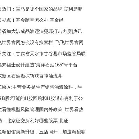
日热门：宝马是哪个国家的品牌 宾利是哪
日视点！基金踏空怎么办 基金经
肃省加大涉成品油违法犯罪打击力度|热讯
飞世界官网怎么没有搜索栏_飞飞世界官网
日关注：甘肃省天水市甘谷县市场监管局联
集来福士设计建造“海洋石油165”号平台
东新区石油勘探斩获百吨油流井
三峡Ａ:主营业务是生产销售油漆涂料，生
泰B股:可能的H股回购和H股退市有利于公
文看懂模型风险管理国内外政策_世界看热
动：北京证交所利好哪些股票 北证
星精酿馆焕新升级，五店同开，加速精酿赛