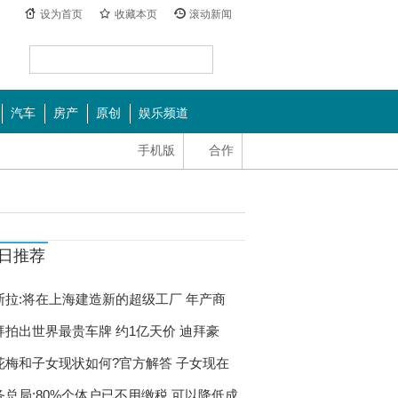
设为首页
收藏本页
滚动新闻
汽车
房产
原创
娱乐频道
手机版
合作
日推荐
斯拉:将在上海建造新的超级工厂 年产商
拜拍出世界最贵车牌 约1亿天价 迪拜豪
花梅和子女现状如何?官方解答 子女现在
务总局:80%个体户已不用缴税 可以降低成