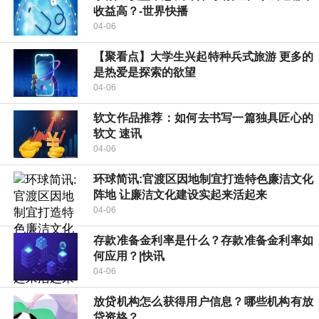
收益高？-世界快播
04-06
【聚看点】大学生兴起特种兵式旅游 更多的
是热爱是探索的欲望
04-06
软文作品推荐：如何去书写一篇独具匠心的
软文 速讯
04-06
环球简讯:官渡区因地制宜打造特色廉洁文化
阵地 让廉洁文化建设实起来活起来
04-06
存款准备金利率是什么？存款准备金利率如
何应用？|快讯
04-06
放贷机构怎么获得用户信息？哪些机构有放
贷资格？