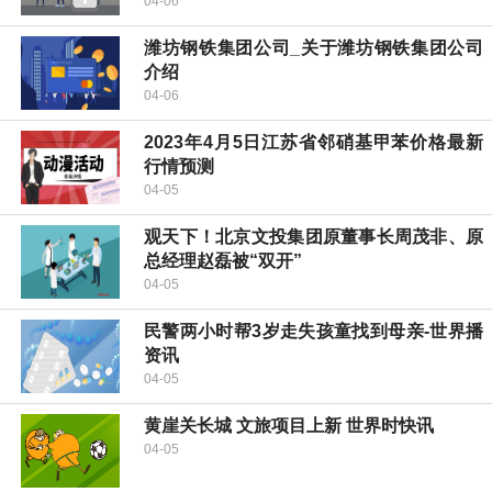
04-06
潍坊钢铁集团公司_关于潍坊钢铁集团公司
介绍
04-06
2023年4月5日江苏省邻硝基甲苯价格最新
行情预测
04-05
观天下！北京文投集团原董事长周茂非、原
总经理赵磊被“双开”
04-05
民警两小时帮3岁走失孩童找到母亲-世界播
资讯
04-05
黄崖关长城 文旅项目上新 世界时快讯
04-05