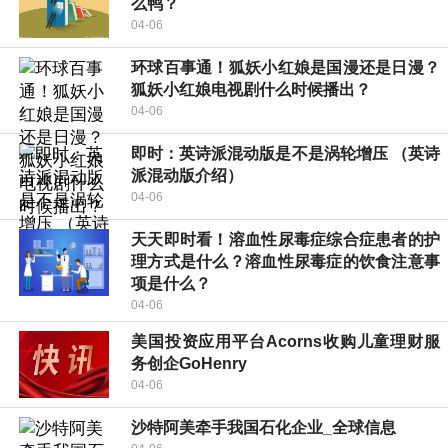
么鸭？
04-06
环球百事通！狐妖小红娘是国漫还是日漫？
狐妖小红娘电视剧什么时候播出？
04-06
即时：英诗派混动版是不是涡轮增压 （英诗
派混动版介绍）
04-06
天天即时看！溶血性尿毒症综合症患者的护
理方式是什么？溶血性尿毒症的饮食注意事
项是什么？
04-06
美国投资应用平台Acorns收购儿童理财服
务创企GoHenry
04-06
沙特阿美牵手我国石化企业_全球信息