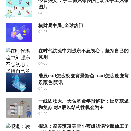
今日热文：手工做风筝图片_幼儿手工风筝
图片
04-05
横财局中局_全球热门
04-05
在时代洪流中刘强东不忘初心，坚持自己的
原则
04-05
浩辰cad怎么改变背景颜色_cad怎么改变背
景颜色|资讯
04-05
一线固收大厂天弘基金年报解析：经济或温
和复苏 对A股以结构性机会为主
04-05
报道：凌美琪凌美雪小蓝姐姐谈论魔仙王子