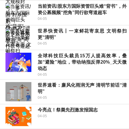
当前资讯!股东方国际资管巨头难“背书”，外
资公募频频“挖角”同行欲弯道超车
04-05
世界快资讯丨一束鲜花寄哀思 文明祭扫
更“清明”
04-05
全球科技巨头裁员15万人提高效率，叠
加“避险”地位，带动纳指反弹20%_天天微
动态
04-05
世界速看：廉风化雨润无声 清明节前话“清
明”
04-05
今亮点！祭奠先烈激发报国志
04-05