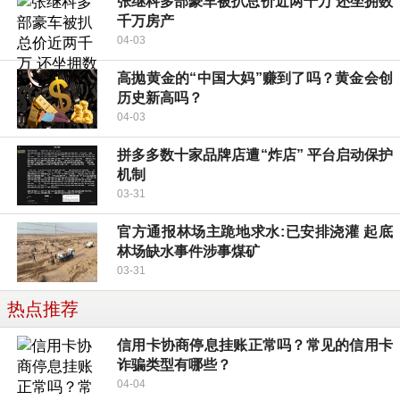
张继科多部豪车被扒总价近两千万 还坐拥数
千万房产
04-03
高抛黄金的“中国大妈”赚到了吗？黄金会创
历史新高吗？
04-03
拼多多数十家品牌店遭“炸店” 平台启动保护
机制
03-31
官方通报林场主跪地求水:已安排浇灌 起底
林场缺水事件涉事煤矿
03-31
热点推荐
信用卡协商停息挂账正常吗？常见的信用卡
诈骗类型有哪些？
04-04