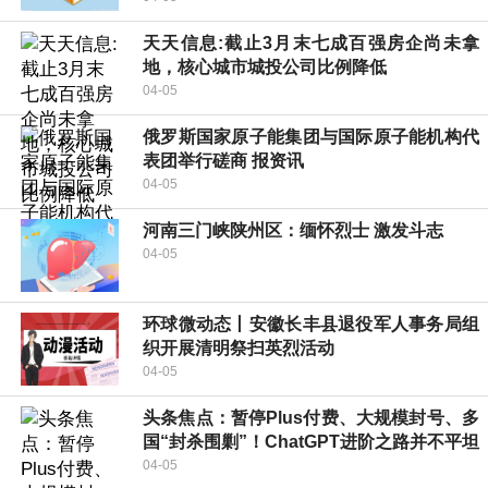
天天信息:截止3月末七成百强房企尚未拿
地，核心城市城投公司比例降低
04-05
俄罗斯国家原子能集团与国际原子能机构代
表团举行磋商 报资讯
04-05
河南三门峡陕州区：缅怀烈士 激发斗志
04-05
环球微动态丨安徽长丰县退役军人事务局组
织开展清明祭扫英烈活动
04-05
头条焦点：暂停Plus付费、大规模封号、多
国“封杀围剿”！ChatGPT进阶之路并不平坦
04-05