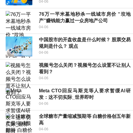
04-06
76万一平米墓地秒杀一线城市房价 “坟地
产”赚钱能力赢过一众房地产公司
04-06
中国股市的开盘收盘是什么时候？ 股票交易
规则是什么？ 观点
04-06
视频号怎么关闭？视频号怎么设置不让别人
看到？
04-06
Meta CTO回应马斯克等人要求暂缓AI研
发：这不切实际_世界即时
04-06
全球糖市产量缩减预期等 白糖价格创五年新
高
04-06