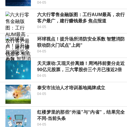
04-05
六大行零售金融版图：工行AUM最高，农行
客户最广，建行赚钱最多 焦点报道
04-05
环球视点！提升场所消防安全系数 智慧消防
联动防火门试点"上岗"
04-05
天天滚动:又现天价离婚！周鸿祎前妻分走近
90亿元股票，三六零股价三个月已涨近2倍
04-05
泰安市法治人才培训基地揭牌成立
04-05
红楼梦里的那些“外溢”与“内省”，结果完全
不同-当前头条
04-05