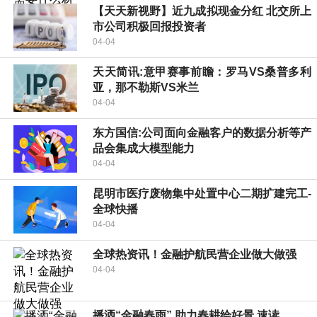
【天天新视野】近九成拟现金分红 北交所上
市公司积极回报投资者
04-04
天天简讯:意甲赛事前瞻：罗马VS桑普多利
亚，那不勒斯VS米兰
04-04
东方国信:公司面向金融客户的数据分析等产
品会集成大模型能力
04-04
昆明市医疗废物集中处置中心二期扩建完工-
全球快播
04-04
全球热资讯！金融护航民营企业做大做强
04-04
播洒“金融春雨” 助力春耕绘好景 速读