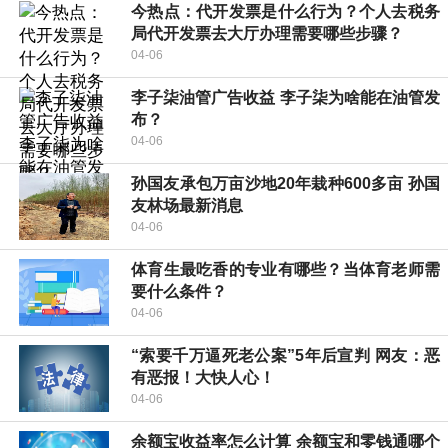
今热点：代开发票是什么行为？个人去税务
局代开发票去大厅办理需要哪些步骤？
04-06
李子柒油管广告收益 李子柒为啥能在油管发
布？
04-06
孙国友承包万亩沙地20年栽种600多亩 孙国
友林场最新消息
04-06
体育生最吃香的专业有哪些？当体育老师需
要什么条件？
04-06
“索要千万逼死老公案”5年后宣判 网友：恶
有恶报！大快人心！
04-06
余额宝收益率怎么计算 余额宝和零钱通哪个