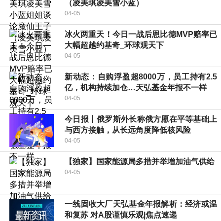
（凌美琪凌美雪小蓝）
04-05
冰火两重天！今日一战后恩比德MVP赔率已
大幅超越约基奇_环球观天下
04-05
新动态：自购浮盈超8000万，员工持有2.5
亿，机构持续加仓…天弘基金年报不一样
04-05
今日报丨俄罗斯外长称俄方愿在平等基础上
与西方接触，从长远角度降低核风险
04-05
【独家】国家能源局多措并举增加油气供给
04-05
一线固收大厂天弘基金年报解析：经济或温
和复苏 对A股谨慎乐观|焦点速递