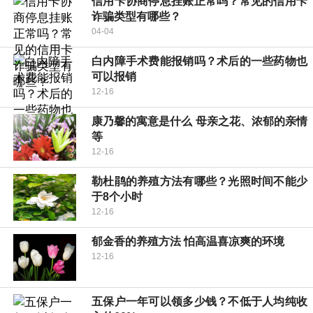
信用卡协商停息挂账正常吗？常见的信用卡
诈骗类型有哪些？
04-04
白内障手术费能报销吗？术后的一些药物也
可以报销
12-16
康乃馨的寓意是什么 母亲之花、浓郁的亲情
等
12-16
勒杜鹃的养殖方法有哪些？光照时间不能少
于8个小时
12-16
郁金香的养殖方法 怕高温喜凉爽的环境
12-16
五保户一年可以领多少钱？不低于人均纯收