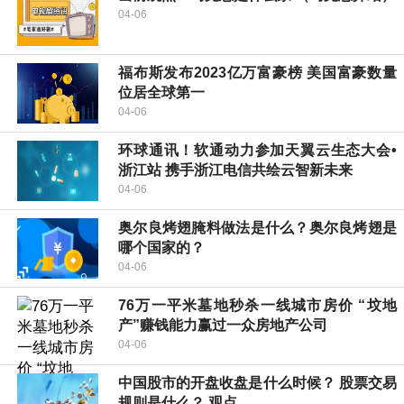
04-06
福布斯发布2023亿万富豪榜 美国富豪数量
位居全球第一
04-06
环球通讯！软通动力参加天翼云生态大会•
浙江站 携手浙江电信共绘云智新未来
04-06
奥尔良烤翅腌料做法是什么？奥尔良烤翅是
哪个国家的？
04-06
76万一平米墓地秒杀一线城市房价 “坟地
产”赚钱能力赢过一众房地产公司
04-06
中国股市的开盘收盘是什么时候？ 股票交易
规则是什么？ 观点