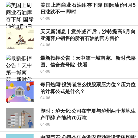
美国上周商业石油库存下降 国际油价4月5
日涨跌不一 即时
04-06
天天新消息丨意外减产后，沙特提高5月向
亚洲客户销售的所有石油的官方售价
04-06
最新抵押公告！天中第一城南苑、新时代嘉
园、信合壹号院_快看
04-06
每日热闻!投资者怎么找股票压力位？压力位
的计算公式是什么？
04-06
即时：泸天化:公司在宁夏与泸州两个基地生
产甲醇 产能约70万吨
04-06
中国巨石:公司今年在淮安启动建设零碳智能