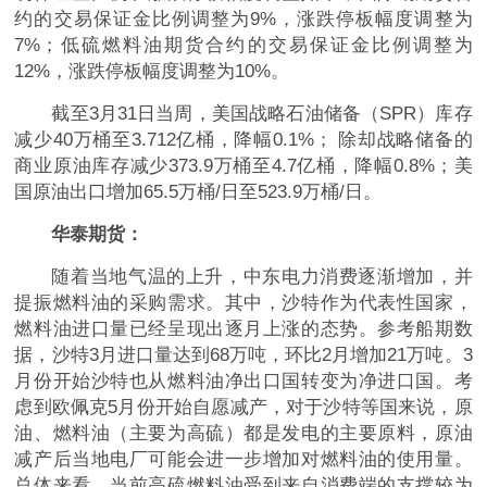
约的交易保证金比例调整为9%，涨跌停板幅度调整为
7%；低硫燃料油期货合约的交易保证金比例调整为
12%，涨跌停板幅度调整为10%。
截至3月31日当周，美国战略石油储备（SPR）库存
减少40万桶至3.712亿桶，降幅0.1%； 除却战略储备的
商业原油库存减少373.9万桶至4.7亿桶，降幅0.8%；美
国原油出口增加65.5万桶/日至523.9万桶/日。
华泰期货：
随着当地气温的上升，中东电力消费逐渐增加，并
提振燃料油的采购需求。其中，沙特作为代表性国家，
燃料油进口量已经呈现出逐月上涨的态势。参考船期数
据，沙特3月进口量达到68万吨，环比2月增加21万吨。3
月份开始沙特也从燃料油净出口国转变为净进口国。考
虑到欧佩克5月份开始自愿减产，对于沙特等国来说，原
油、燃料油（主要为高硫）都是发电的主要原料，原油
减产后当地电厂可能会进一步增加对燃料油的使用量。
总体来看，当前高硫燃料油受到来自消费端的支撑较为