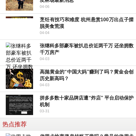
友林场最新消息
04-06
烹饪有技巧和难度 杭州悬赏100万出点子摆
脱美食荒漠
04-04
张继科多部豪车被扒总价近两千万 还坐拥数
千万房产
04-03
高抛黄金的“中国大妈”赚到了吗？黄金会创
历史新高吗？
04-03
拼多多数十家品牌店遭“炸店” 平台启动保护
机制
03-31
热点推荐