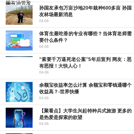
孙国友承包万亩沙地20年栽种600多亩 孙国
友林场最新消息
04-06
体育生最吃香的专业有哪些？当体育老师需
要什么条件？
04-06
“索要千万逼死老公案”5年后宣判 网友：恶
有恶报！大快人心！
04-06
余额宝收益率怎么计算 余额宝和零钱通哪个
收益高？-世界快播
04-06
【聚看点】大学生兴起特种兵式旅游 更多的
是热爱是探索的欲望
04-06