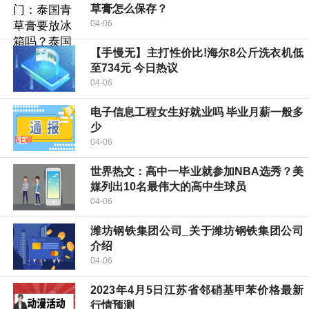
草膏怎么保存？
04-06
【手慢无】主打性价比!海尔8公斤洗衣机低
至734元 今日热议
04-06
电子信息工程女生好就业吗 毕业月薪一般多
少
04-06
世界热文：高中一毕业就参加NBA选秀？美
媒列出10名最伟大的高中生球员
04-06
潍坊钢铁集团公司_关于潍坊钢铁集团公司
介绍
04-06
2023年4月5日江苏省邻硝基甲苯价格最新
行情预测