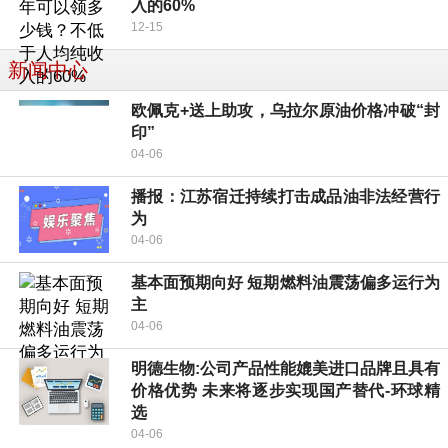
入的60%
12-15
新闻中心
欧佩克+送上助攻，乌拉尔原油价格冲破“封
印”
04-06
播报：江苏宿迁持续打击成品油非法经营行
为
04-06
基本面预期向好 短期燃料油震荡偏多运行为
主
04-06
明德生物:公司产品性能媲美进口品牌且具有
价格优势 未来将逐步实现国产替代-环球精
选
04-06